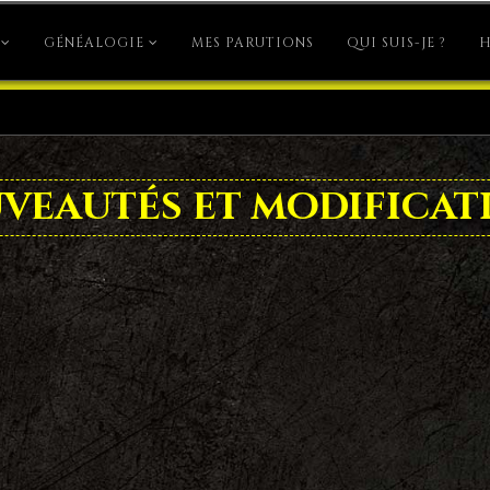
GÉNÉALOGIE
MES PARUTIONS
QUI SUIS-JE ?
H
veautés et modificat