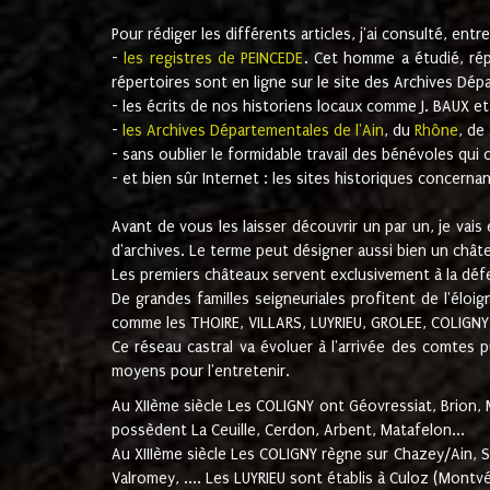
Pour rédiger les différents articles, j'ai consulté, entr
-
les registres de PEINCEDE
. Cet homme a étudié, ré
répertoires sont en ligne sur le site des Archives Dép
- les écrits de nos historiens locaux comme J. BAUX et
-
les Archives Départementales de l'Ain
, du
Rhône
, de
- sans oublier le formidable travail des bénévoles qui 
- et bien sûr Internet : les sites historiques concerna
Avant de vous les laisser découvrir un par un, je vai
d'archives. Le terme peut désigner aussi bien un chât
Les premiers châteaux servent exclusivement à la défe
De grandes familles seigneuriales profitent de l'élo
comme les THOIRE, VILLARS, LUYRIEU, GROLEE, COLIGNY,
Ce réseau castral va évoluer à l'arrivée des comtes 
moyens pour l'entretenir.
Au XIIème siècle Les COLIGNY ont Géovressiat, Brion, M
possèdent La Ceuille, Cerdon, Arbent, Matafelon...
Au XIIIème siècle Les COLIGNY règne sur Chazey/Ain, Sa
Valromey, .... Les LUYRIEU sont établis à Culoz (Montvé