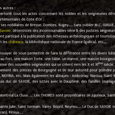
es autres :
pertorié tous les actes concernant les nobles et les seigneuries d
artementales de Cote d'Or ;
 ses nobiliaires de Bresse, Dombes, Bugey.... Sans oublier M.C. GUIGUE,
Savoie
. détentrices des incontournables série B des justices seigneurial
ont participé à la publication des richesses archéologiques et touristiq
nt les
châteaux
, la bibliothèque nationale de France (gallica), etc....
s essayer de vous permettre de faire la différence entre les divers bâ
eau fort, une maison forte, une bâtie, un manoir, une maison bourgeois
ème
nse des nouvelles seigneuries qui se créent vers les X et XI
siècle.
ignement des princes de Bourgogne et de leur autorité pour prendre po
 MOYRIA, etc. Mais également les abbayes : Ambronay, Nantua, Saint-R
puis duc de SAVOIE, des luttes avec le Dauphiné, des familles (maria
ontréal La Cluse, ... Les THOIRES sont propriétaires de Jujurieux, Sai
inte Julie, Saint Germain, Varey, Briord, Neyrieu.... Le Duc de SAVOIE 
ran), Réoux....