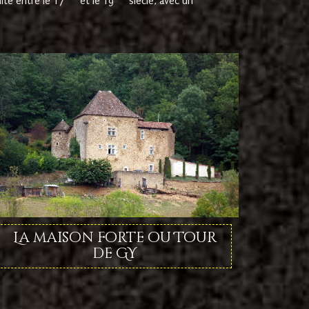
ite entre le 17
et le 19
siècle, avec un
La maison forte ou Tour
de GY