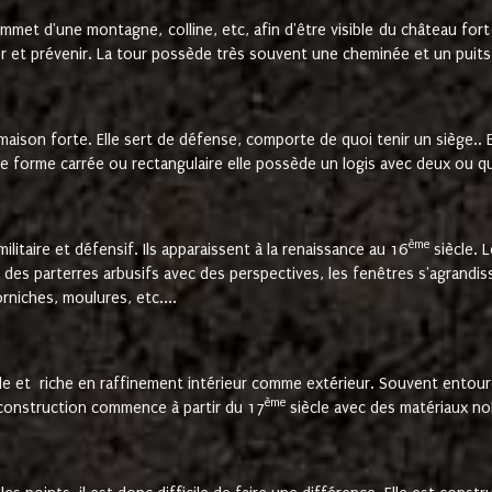
met d'une montagne, colline, etc, afin d'être visible du château fort
er et prévenir. La tour possède très souvent une cheminée et un puits
a maison forte. Elle sert de défense, comporte de quoi tenir un siège..
e forme carrée ou rectangulaire elle possède un logis avec deux ou qu
ème
ilitaire et défensif. Ils apparaissent à la renaissance au 16
siècle. L
des parterres arbusifs avec des perspectives, les fenêtres s'agrandis
rniches, moulures, etc....
 et riche en raffinement intérieur comme extérieur. Souvent entouré d'
ème
r construction commence à partir du 17
siècle avec des matériaux no