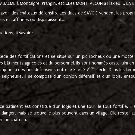
ABALME à Montaigre, Prangin, etc...Les MONTFALCON à Flaxieu,... LA BAL
d'avoir des châteaux défensifs. Les ducs de SAVOIE vendent les prop
 et raffinées ou disparaissent....
ctions, à savoir :
ssède des fortifications et se situe sur un pic rocheux ou une motte 
 bâtiments agricoles et du personnel. Ils sont nommés castellulm en l
ème
ujours à des fins défensives entre le XI et XIV
siècle. Dans les ter
seigneurie. Il se compose d'un donjon défensif et d'un logis, entouré
ce bâtiment est constitué d'un logis et une tour, le tout fortifié. 
 danger, mais se trouve le plus souvent dans un village. Elle reste l'a
ec un château.