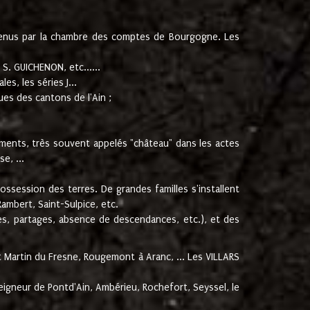
étenus par la chambre des comptes de Bourgogne. Les
 S. GUICHENON, etc......
es, les séries J...
ues des cantons de l'Ain ;
timents, très souvent appelés "château" dans les actes
e, ...
ssession des terres. De grandes familles s'installent
ambert, Saint-Sulpice, etc.
ges, partages, absence de descendances, etc.), et des
nt Martin du Fresne, Rougemont à Aranc, ... Les VILLARS
seigneur de Pontd'Ain, Ambérieu, Rochefort, Seyssel, le