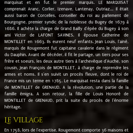
marquisat et en fut le premier marquis. LE MARQUISAT
comprenait Aranc, Corlier, Izenave, Lantenay, Outriaz... Il était
aussi baron de Corcelles, conseiller du roi au parlement de
Bourgogne, premier syndic de la noblesse du Bugey de 1679 à
1686. Il achète la charge de Grand Bailly d'épée du Bugey à son
ami Victor de LAFONT SAVINES. Il épouse Catherine de
MONTILLET en 1663. Ils eurent neuf enfants. Jean Louis, l'ainé,
marquis de Rougemont fut capitaine cavalerie dans le régiment
du Dauphin. Avant de décéder, il fit le partage, un tiers pour ses
frère et soeurs, les deux autre tiers à l'archevêque d'Auche, son
cousin, Jean François de MONTILLET, à charge de reprendre les
armes et noms. Il s'en suivit un procès fleuve, dont le roi de
France mis un terme en 1785. Le marquisat resta dans la famille
de MONTILLET de GRENAUD. A la révolution, une partie de la
famille émigra. A son retour, la fille de Louis Honoré de
MONTILLET de GRENAUD, prit la suite du procès de l'énorme
héritage.
Le village
En 1758, lors de l'expertise, Rougemont comporte 36 maisons et