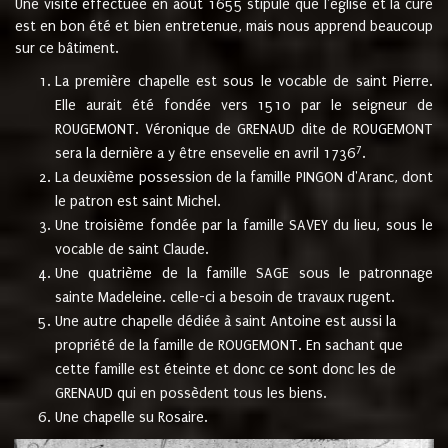
Une visite effectuée en août 1655 stipule que l'église et la cure
est en bon été et bien entretenue, mais nous apprend beaucoup
sur ce bâtiment.
La première chapelle est sous le vocable de saint Pierre.
Elle aurait été fondée vers 1510 par le seigneur de
ROUGEMONT. Véronique de GRENAUD dite de ROUGEMONT
7
sera la dernière a y être ensevelie en avril 1736
.
La deuxième possession de la famille PINGON d'Aranc, dont
le patron est saint Michel.
Une troisième fondée par la famille SAVEY du lieu, sous le
vocable de saint Claude.
Une quatrième de la famille SAGE sous le patronnage
sainte Madeleine. celle-ci a besoin de travaux rugent.
Une autre chapelle dédiée à saint Antoine est aussi la
propriété de la famille de ROUGEMONT. En sachant que
cette famille est éteinte et donc ce sont donc les de
GRENAUD qui en possèdent tous les biens.
Une chapelle su Rosaire.