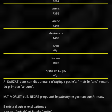
1284
Arens
1359
Arenc
1492
de Arenco
1495
Aran
1650
Haranc
1665
Aranc en Bugey
1670
A. DAUZAT dans son dictionnaire n'explique pas le"ar" mais le "anc" venant
du pré-latin "ancum".
M.T MORLET et E. NEGRE proposent le patronyme germanique Arincus.
Il existe d'autres explications :
- Ar ==> "près de" et Randa "limite"