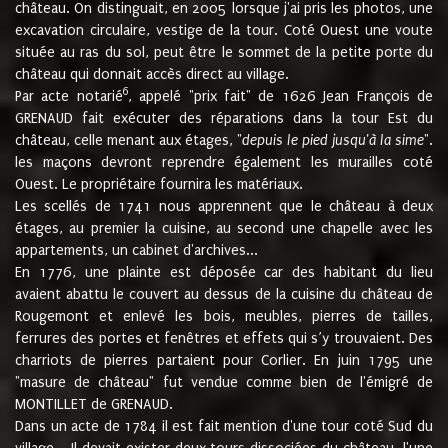
château. On distinguait, en 2005 lorsque j'ai pris les photos, une
excavation circulaire, vestige de la tour. Coté Ouest une voute
située au ras du sol, peut être le sommet de la petite porte du
château qui donnait accès direct au village.
6
Par acte notarié
, appelé "prix fait" de 1626 Jean François de
GRENAUD fait exécuter des réparations dans la tour Est du
château, celle menant aux étages, "
depuis le pied jusqu'à la sime
".
les maçons devront reprendre également les murailles coté
Ouest. Le propriétaire fournira les matériaux.
Les scellés de 1741 nous apprennent que le château à deux
étages, au premier la cuisine, au second une chapelle avec les
appartements, un cabinet d'archives...
En 1776, une plainte est déposée car des habitant du lieu
avaient abattu le couvert au dessus de la cuisine du château de
Rougemont et enlevé les bois, meubles, pierres de tailles,
ferrures des portes et fenêtres et effets qui s’y trouvaient. Des
charriots de pierres partaient pour Corlier. En juin 1795 une
"masure de château" fut vendue comme bien de l'émigré de
MONTILLET de GRENAUD.
Dans un acte de 1784 il est fait mention d'une tour coté Sud du