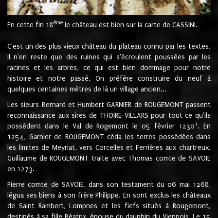
ème
En cette fin 18
le château est bien sur la carte de CASSINI.
C'est un des plus vieux château du plateau connu par les textes.
Il n'en reste que des ruines qui s'écroulent poussées par les
racines et les arbres, ce qui est bien dommage pour notre
histoire et notre passé. On préfère construire du neuf à
quelques centaines mètres de là un village ancien...
Les sieurs Bernard et Humbert GARNIER de ROUGEMONT passent
reconnaissance aux sires de THOIRE-VILLARS pour tout ce qu'ils
1
possèdent dans le Val de Rogemont le 05 février 1230
. En
1254, Garnier de ROUGEMONT céda les terres possédées dans
les limites de Meyriat, vers Corcelles et Ferrières aux chartreux.
Guillaume de ROUGEMONT traite avec Thomas comte de SAVOIE
en 1273.
Pierre comte de SAVOIE, dans son testament du 06 mai 1268,
légua ses biens à son frère Philippe. En sont exclus les châteaux
de Saint Rambert, Lompnes et les fiefs situés à Rougemont,
destinés à sa fille Béatrix, épouse du dauphin du Viennois. Le 15