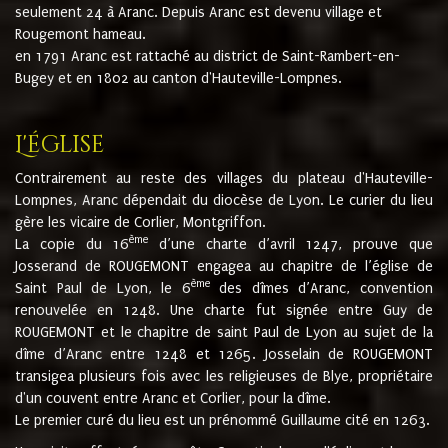
seulement 24 à Aranc. Depuis Aranc est devenu village et
Rougemont hameau.
en 1791 Aranc est rattaché au district de Saint-Rambert-en-
Bugey et en 1802 au canton d'Hauteville-Lompnes.
L'église
Contrairement au reste des villages du plateau d'Hauteville-
Lompnes, Aranc dépendait du diocèse de Lyon. Le curier du lieu
gère les vicaire de Corlier, Montgriffon.
ème
La copie du 16
d’une charte d’avril 1247, prouve que
Josserand de ROUGEMONT engagea au chapitre de l’église de
ème
Saint Paul de Lyon, le 6
des dîmes d’Aranc, convention
renouvelée en 1248. Une charte fut signée entre Guy de
ROUGEMONT et le chapitre de saint Paul de Lyon au sujet de la
dîme d’Aranc entre 1248 et 1265. Josselain de ROUGEMONT
transigea plusieurs fois avec les religieuses de Blye, propriétaire
d'un couvent entre Aranc et Corlier, pour la dîme.
Le premier curé du lieu est un prénommé Guillaume cité en 1263.