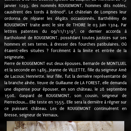
janvier 1293, des nommés ROUGEMONT, hommes dits nobles,
2
causèrent des tords à Brénod
. Le châtelain de Lompnes leur
ordonna de réparer les dégâts occasionnés. Barthélémy de
ROUGEMONT traite avec le sire de THOIRE le 03 juin 1304. Par
3
lettres patentes du 09/11/1319
, ce dernier accorda à
Bartholomé de ROUGEMONT, possédant toutes justices sur ses
hommes et ses terres, à dresser des fourches patibulaires. Où
étaient-elles situées ? forcément à la limite et entrée de la
seigneurie.
Pierre de ROUGEMONT eut deux épouses, Bernarde de MONTLUEL
et la seconde en 1485, Jeanne de VILLETTE, fille du seigneur Amé
de Lacoux. Henriette, leur fille, fut la dernière représentante de
la branche aînée. Veuve de Guillaume de LA FOREST, elle demanda
une dispense pour épouser, en son château, le 28 septembre
1508, Gaspard de ROUGEMONT, son cousin, seigneur de
Pierrecloux... Elle teste en 1555. Elle sera la dernière à régner sur
ce puissant château. Les de ROUGEMONT continuèrent en
Bresse, seigneur de Vernaux.