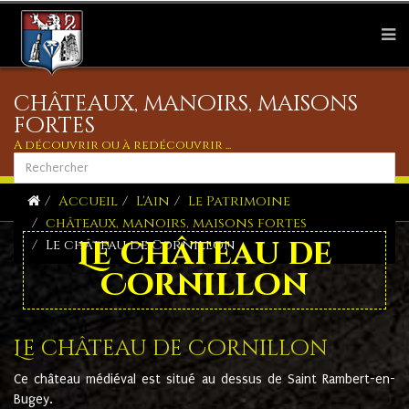
châteaux, manoirs, maisons
fortes
A découvrir ou à redécouvrir ...
Accueil
L'Ain
Le Patrimoine
châteaux, manoirs, maisons fortes
Le château de
Le château de Cornillon
Cornillon
Le château de Cornillon
Ce château médiéval est situé au dessus de Saint Rambert-en-
Bugey.