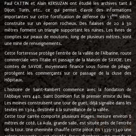
Paul CATTIN et Alain KERSUZAN ont étudié les archives tant à
Dijon, Turin, etc., ce qui permet d'avoir des informations
ème
importantes sur cette fortification de défense du 13
siècle,
construite sur un éperon rocheux. Des falaises de 20 à 30
mètres forment un triangle supportant les ruines. Les livres de
comptes sur peaux de moutons, long de plusieurs mètres, sont
une mine de renseignements.
Cette forteresse protège l'entrée de la vallée de l'Albarine, route
commerciale vers l'Italie et passage de la Maison de SAVOIE. Les
comtes de SAVOIE, moyennant finance sous forme de péage,
protègent les commerçants sur ce passage de la cluse des
Hôpitaux.
L'histoire de Saint-Rambert commence avec la fondation de
l'Abbaye vers 440. Saint Domitien fut le premier ermite du lieu.
Les moines construisent une tour de guet, déjà signalée dans les
textes en 1304, destinée à la surveillance de la vallée.
Cette tour carrée comporte plusieurs étages, mesure environ 8
mètres de coté. La Aula, grande salle, est située près de l'entrée
de la tour. Une cheminée chauffe cette pièce. En 1339-1340 une