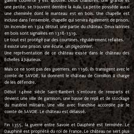
galerie couverte y est ajoutée. Deux chambres, une grande et
une petite, se trouvent derrière la Aula. La petite possède aussi
une cheminée dont le manteau est en bois. Une chapelle est
incluse dans l'ensemble, chapelle qui servira également de prison.
Un incendie en 1324 détruit une partie du château. Deux latrines
en bois sont signalées en 1318-1319.
Le tout est protégé par des courtines, régulièrement refaites.
Il existe une prison, une écurie, un pigeonnier.
Une représentation de ce château existe dans le château des
Echelles à Jujurieux.
Mais ce ne sont pas des guerriers, en 1196, ils transigent avec le
comte de SAVOIE, lui donnent le château de Cornillon à charge
de les défendre.
Début 14ème siècle Saint-Rambert s’entoure de remparts et
devient une ville de garnison, une basse de repli et de stockage
du matériel militaire. Une ville avec franchise accordée par le
comte de SAVOIE. Le château est délaissé.
Fin 1355, la guerre entre Savoie et Dauphiné est terminée. Le
Dauphiné est propriété du roi de France. Le château ne sert plus