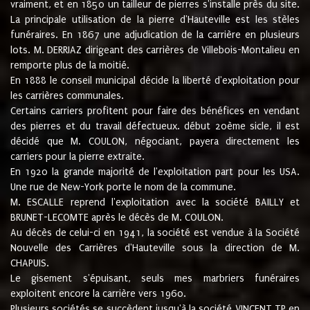
vraiment, et en 1850 un tailleur de pierres s'installe près du site.
La principale utilisation de la pierre d'Hauteville est les stèles
funéraires. En 1867 une adjudication de la carrière en plusieurs
lots. M. DERRIAZ dirigeant des carrières de Villebois-Montalieu en
remporte plus de la moitié.
En 1888 le conseil municipal décide la liberté d'exploitation pour
les carrières communales.
Certains carriers profitent pour faire des bénéfices en vendant
des pierres et du travail défectueux. début 20ème sicle, il est
décidé que M. COULON, négociant, payera directement les
carriers pour la pierre extraite.
En 1920 la grande majorité de l'exploitation part pour les USA.
Une rue de New-York porte le nom de la commune.
M. ESCALLE reprend l'exploitation avec la société BAILLY et
BRUNET-LECOMTE après le décès de M. COULON.
Au décès de celui-ci en 1941, la société est vendue à la Société
Nouvelle des Carrières d'Hauteville sous la direction de M.
CHAPUIS.
Le gisement s'épuisant, seuls mes marbriers funéraires
exploitent encore la carrière vers 1960.
Plusieurs sociétés se succèdent jusqu'à la société VINCENT TP en