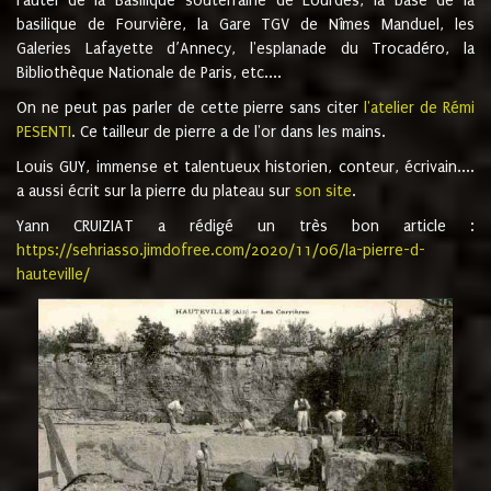
l'autel de la Basilique souterraine de Lourdes, la base de la
basilique de Fourvière, la Gare TGV de Nîmes Manduel, les
Galeries Lafayette d’Annecy, l'esplanade du Trocadéro, la
Bibliothèque Nationale de Paris, etc....
On ne peut pas parler de cette pierre sans citer
l'atelier de Rémi
PESENTI
. Ce tailleur de pierre a de l'or dans les mains.
Louis GUY, immense et talentueux historien, conteur, écrivain....
a aussi écrit sur la pierre du plateau sur
son site
.
Yann CRUIZIAT a rédigé un très bon article :
https://sehriasso.jimdofree.com/2020/11/06/la-pierre-d-
hauteville/