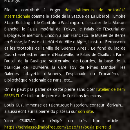
Protégé.
Elle a contribué à ériger
des bâtiments de notoriété
internationale
comme le socle de la Statue de La Liberté, l'Empire
State Building et le Capitole à Washington, l'escalier de la Maison
Blanche, le Palais Impérial de Tokyo, le Palais de l'Escurial en
Espagne, le mémorial Lincoln à San Francisco, le Musée de Berne
en Suisse, la Poste et l’Hôtel de Ville d’Alger, l’institut Bernasconi
et les trottoirs de la ville de Buenos Aires… Le fond du lac de
Courchevel est en pierre d'Hauteville, le Palais de Chaillot à Paris,
l'autel de la Basilique souterraine de Lourdes, la base de la
basilique de Fourvière, la Gare TGV de Nîmes Manduel, les
Galeries Lafayette d’Annecy, l'esplanade du Trocadéro, la
Bibliothèque Nationale de Paris, etc....
On ne peut pas parler de cette pierre sans citer
l'atelier de Rémi
PESENTI
. Ce tailleur de pierre a de l'or dans les mains.
Louis GUY, immense et talentueux historien, conteur, écrivain....
a aussi écrit sur la pierre du plateau sur
son site
.
Yann CRUIZIAT a rédigé un très bon article :
https://sehriasso.jimdofree.com/2020/11/06/la-pierre-d-