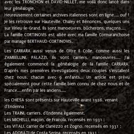
avec les TRONCHON et DAVID-NILLET, me voilà donc lancé dans
leur généalogie.
Heureusement certaines archives italiennes sont en ligne.... ouf !
Je les retrouve sur Hauteville, Chaley et Bénonces, quelques uns
sur Virieu-le-Grand. Ils sont manoeuvres, bûcherons, maçons....
La famille CORTINOVIS est alliée avec ma famille Cormaranchoise
par mariage BERTHAUD-CORTINOVIS.
Les CARRARA aussi venus de Oltre Il Colle, comme aussi les
ZAMBELLINI, PALAZZI. Ils sont carriers, manoeuvres.... J'ai
également commencé la généalogie de la famille CARRARA.
D'après mes premières investigations deux couples s'installent
chez nous, chacun avec 9 enfants... Un article est prévu
spécialement pour cette famille bien connu de chez nous et de
France....enfin par les anciens....
les CHIESA sont présents sur Hauteville avant 1926, venant
d'Endenna ;
Les TRAÏNI, carriers, d'Endenna également,
Les MICHELLI, maçon, de Frairola, recensés en 1931 ;
Les VITALI, carrier de Clanezzo et Zogno, recensés en 1931 ;
Les ADOBATI de Costa Serina, recensés en 1931 ;