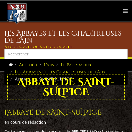
Les Abbayes et les Chartreuses
de l'Ain
A découvrir ou à redécouvrir ...
Accueil
L'Ain
Le Patrimoine
Les Abbayes et les Chartreuses de l'Ain
Abbaye de SAINT-
Abbaye de SAINT-SULPICE
SULPICE
L'abbaye de SAINT-SULPICE
en cours de rédaction
Cette image issue des recueils de PEINCEDE (AD71), confirme la