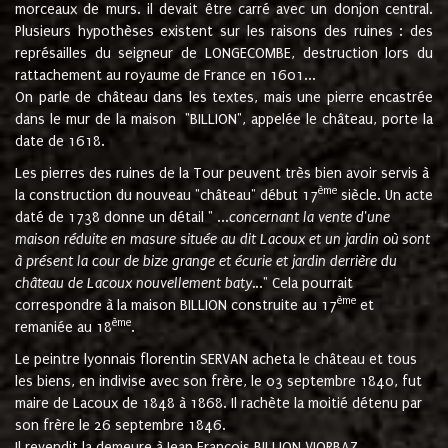
morceaux de murs. il devait être carré avec un donjon central.
Plusieurs hypothèses existent sur les raisons des ruines : des
représailles du seigneur de LONGECOMBE, destruction lors du
rattachement au royaume de France en 1601...
On parle de château dans les textes, mais une pierre encastrée
dans le mur de la maison "BILLION", appelée le château, porte la
date de 1618.
Les pierres des ruines de la Tour peuvent très bien avoir servis à
ème
la construction du nouveau "château" début 17
siècle. Un acte
daté de 1738 donne un détail " ...
concernant la vente d'une
maison réduite en masure située au dit Lacoux et un jardin où sont
à présent la cour de bize grange et écurie et jardin derrière du
château de Lacoux nouvellement baty.
.." Cela pourrait
ème
correspondre à la maison BILLION construite au 17
et
ème
remaniée au 18
.
Le peintre lyonnais florentin SERVAN acheta le château et tous
les biens, en indivise avec son frère, le 03 septembre 1840, fut
maire de Lacoux de 1848 à 1868. Il rachète la moitié détenu par
son frère le 26 septembre 1846.
Il revendit la demeure à Jean François BILLION VIORBAZ.