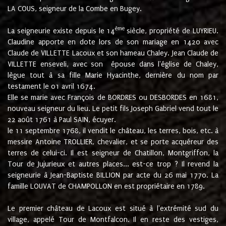
LA COUS, seigneur de la Combe en Bugey.
ème
La seigneurie existe depuis le 14
siècle, propriété de LUYRIEU.
Claudine apporte en dote lors de son mariage en 1420 avec
Claude de VILLETTE Lacoux et son hameau Chaley. Jean Claude de
VILLETTE enseveli, avec son épouse dans l'église de Chaley,
lègue tout à sa fille Marie Hyacinthe, dernière du nom par
testament le 01 avril 1674.
Elle se marie avec François de BORDRES ou DESBORDES en 1681,
nouveau seigneur du lieu. Le petit fils Joseph Gabriel vend tout le
22 août 1761 à Paul SAIN, écuyer.
le 11 septembre 1768, il vendit le château, les terres, bois, etc. à
messire Antoine TROLLIER, chevalier, et se porte acquéreur des
terres de celui-ci. Il est seigneur de Chatillon, Montgriffon, la
Tour de Jujurieux et autres places... est-ce trop ? Il revend la
seigneurie à Jean-Baptiste BILLION par acte du 26 mai 1770. La
famille LOUVAT de CHAMPOLLON en est propriétaire en 1789.
Le premier château de Lacoux est situé à l'extrémité sud du
village, appelé Tour de Montfalcon. Il en reste des vestiges,