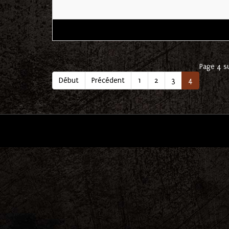
Page 4 s
Début
Précédent
1
2
3
4