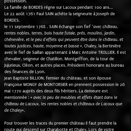
possession.
La famille de BORDES règne sur Lacoux pendant 100 ans...
Le 22 août 1761 Paul SAIN achète la seigneurie à Joseph de
BORDES.
le 11 septembre 1768 . SAIN échange son fief "
avec château,
rentes nobles, terres, bois haute futaie, prés, moulins, jardin,
chènevière, et le peu d'effets qui peuvent être dans le château, et
toutes justices, haute, moyenne et basse
», Chaley, la Bertinière
avec le fief de Saillan appartenant à Marc Antoine TROLLIER. Il est
chevalier, seigneur de Chatillon, Montgriffon, de la tour de
Jujurieux, Cléon, et autres places, Président honoraire au bureau
des finances de Lyon.
Jean Baptiste BILLION, fermier du château, et son épouse
Françoise MONGY de MONTORSIER en prennent possession le 26
mai 1770 auprès des deux fils héritiers. La demeure est
mentionnée : «
avec le peu de meubles et effets étant dans le
château de Lacoux, les rentes nobles et châteaux de Lacoux que
de Chaley
».
Pour trouver les traces du premier château il faut prendre la
route qui descend sur Charabotte et Chaley. Lors de votre