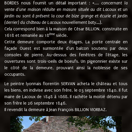
BORDES nous fournit un détail important : «....
concernant la
vente d'une maison réduite en masure située au dit Lacoux et un
jardin ou sont à présent la cour de bize grange et écurie et jardin
(derrier) du château de Lacoux nouvellement baty....
).
Cela correspond bien à la maison de César BILLION, construite en
ème
1618 et remaniée au 18
siècle.
Cette demeure comporte deux étages. La porte centrale en
façade Ouest est surmontée d'un balcon soutenu par deux
consoles de pierre. Au-dessus des fenêtres de l'étage, les
ouvertures sont trois-oeils de boeufs. Un pigeonnier existe sur
le côté de la demeure, prouvant ainsi la noblesse de ses
occupants.
Le peintre lyonnais florentin SERVAN acheta le château et tous
les biens, en indivise avec son frère, le 03 septembre 1840. Il fut
maire de Lacoux de 1848 à 1868. Il rachète la moitié détenu par
son frère le 26 septembre 1846.
Il revendit la demeure à Jean François BILLION VIORBAZ.