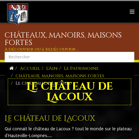
châteaux, manoirs, maisons
fortes
A découvrir ou à redécouvrir ...
Accueil
L'Ain
Le Patrimoine
châteaux, manoirs, maisons fortes
Le château de
Le château de Lacoux
Lacoux
Le château de Lacoux
Qui connait le château de Lacoux ? tout le monde sur le plateau
d'Hauteville-Lompnes....