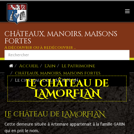
châteaux, manoirs, maisons
fortes
A découvrir ou à redécouvrir ...
Accueil
L'Ain
Le Patrimoine
châteaux, manoirs, maisons fortes
Le château de
Le château de LAMORFLAN
LAMORFLAN
Le château de LAMORFLAN
Cette demeure située à Artemare appartenait à la famille GARIN
qui en prit le nom.