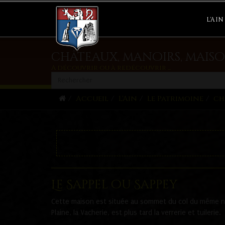
L'AIN
châteaux, manoirs, maiso
A découvrir ou à redécouvrir ...
Accueil
L'Ain
Le Patrimoine
ch
Le Sappel ou Sappey
Cette maison est située au sommet du col du même no
Plaine, la Vacherie, est plus tard la verrerie et tuilerie.