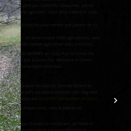
 domaine est géré par CHARDON Clémentine, patron
et une ouvrier agricole) ; dont deux Italiens et trois
autre annoce est passée pour vendre une jument de 12
ultivateurs ; un autre couple FOIRY agriculteurs, sans
NCZAK y réside comme agriculteur avec 3 enfants.
e-ci embaucha les MONNEY en 1939. Puis le Comte mis
oitants n'est pas au beau fixe. Monsieur le Comte
NNEY, resserra les liens entre eux.
4, sous l'impulsion du pasteur lyonnais Roland de
auvetage des Juifs. La maison possède une vingtaine
JACCARD reconnus par
le comité Yad Washem en 2007
.
, en revend quelques unes, mais la maison ne
r des travaux, d'ouvrir un restaurant, un hôtel et
ous ! Ce qui n'est pas le cas pour l'hôtel et le