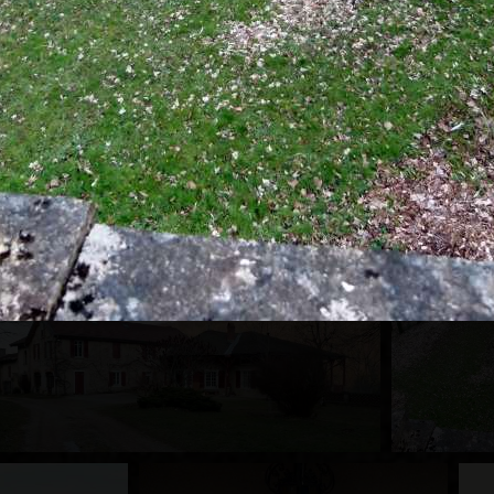
ce aux dettes. En 1969, leurs biens sont saisis et vendus aux enchères.
dicateur FOURNIER de l'Ain de 1967-1968
.
e, visite le site. Le lieu lui inspire quiétude. Le lieu devient une col
entre 1981 et 1989, puis de 2011 à 2023.
 reconnue par l'église de Lyon. Son but est de réunir des familles en s
 l'église.
balme un lieu, des hommes, une mémoire" de G. CHABAUD paru en 2026