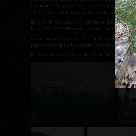
restaurant. Les propriétaires n'arrivent pas à faire fa
On retrouve l'hôtel restaurant et le cabaret dans l'in
En 1970, le Père WRESINSKI, fondateur d'ATD Quart Mond
Mme et M. DAVIENNE gèrent complètement la demeure 
La communauté du Sappel
est fondée en 1989. Elle est
prier et réfléchir sur la place des pauvres dans la vie de
Je vous conseille la lecture du livre "le Sappel à La