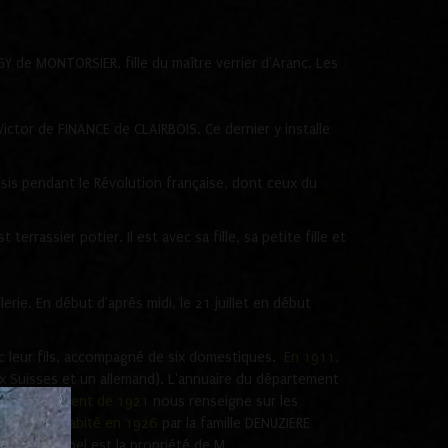
UGY de MONTORSIER, fille du maître verrier d'Aranc. Les
ictor de FINANCE de CLAIRBOIS. Ce dernier y installe
isis pendant le Révolution française, dont ceux du
errassier potier. Il est avec sa fille, sa petite fille et
uilerie. En début d'après midi, le 21 juillet en début
c leur fils, accompagné de six domestiques.
En 1911
,
ux Suisses et un allemand). L'annuaire du département
e recensement de 1921
nous renseigne sur les
appel est habité en 1926
par la famille DENUZIERE
25 le Sappel est la propriété de M.