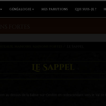
GÉNÉALOGIE
MES PARUTIONS
QUI SUIS-JE ?
H
ns fortes
âteaux, manoirs, maisons fortes
Le Sappel
Le Sappel
m au dessus de la Balme-sur-Cerdon en redescendant vers le Val de 