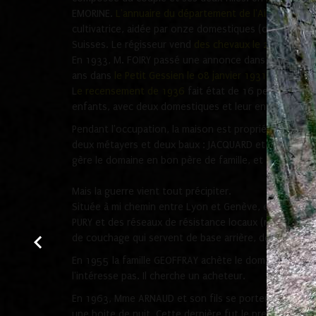
EMORINE.
L'annuaire du département de l'Ain de 1927
d
cultivatrice, aidée par onze domestiques (cultivateur, 
Suisses. Le régisseur vend
des chevaux le 27 juillet 1
En 1933, M. FOIRY passé une annonce dans le journal l
ans dans
le Petit Gessien le 08 janvier 1931
.
L
e recensement de 1936
fait état de 16 personnes viv
enfants, avec deux domestiques et leur enfant et un
Pendant l'occupation, la maison est propriété de la fa
deux métayers et deux baux : JACQUARD et DUPERREX, to
gère le domaine en bon père de famille, et prend son rô
Mais la guerre vient tout précipiter.
Située à mi chemin entre Lyon et Genève, en pleine mo
PURY et des réseaux de résistance locaux (notamment 
de couchage qui servent de base arrière, de transit s
En 1955 la famille GEOFFRAY achète le domaine et met e
l'intéresse pas. Il cherche un acheteur.
En 1963, Mme ARNAUD et son fils se portent acquéreurs
une boite de nuit. Cette dernière fut le premier lieu o