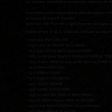
Les premiers propriétaires seraient les chartreux de Me
La première construction semble être une maison forte
au dessus de la porte d'entrée.
Après son rôle réservée à l'agriculture de montagne, p
D'après le livre de M. G. CHABAUD, consacré au Sappel 
- 0000 Jean Pierre BILLION ;
- 1796 Louis de FINANCE de CLAIBOIS ;
- 1878 Jules GOY et Marie Léopold RADIER ;
- 1885 La Marquise Elisabeth Phélise JACQUIER de TE
- 1903 Charles MENIGOZ puis sa fille épouse CHAMPLA
- 1916 Pierre PERRICHON ;
- 1917 Philibert GAMET ;
- 1918 Eugène CHALENCON ;
- 1925 Charles EMORINE ;
- 1926 Camille Danoiel FOIRY ;
- 1939 Société SNC Henri et Albert BRISAC ;
- 1940 le Comte Charles Albert de BOISSIEU ;
- 1955 Louis Marcel GEOFFRAY et ses héritiers ;
- 1963 Mme ARNAUD et son fils