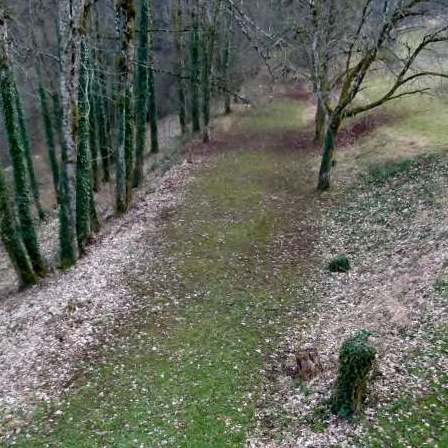
onne M. FLORINE de Dijon comme propriétaire au Sappel.
En 1931
, le
deux vachers, mécanicien, porcher, charretier, cuisinière, gouvernante 
924
.
a laiterie française pour y vendre des porcs, truies et gorrets. Une 
ant sur le domaine. Le couple DENIZIERE avec 2 filles, comme patrons c
 employé. La propriété étant grande un couple de Polonais nommé FRA
mille de BOISSIEU. La ferme est exploitée par la famille JACCARD. Cell
us agriculteurs originaires de Suisse. L'entente entre les deux expl
le d'arbitre très à coeur. Le mariage de la fille JACCARD et du fils MO
ntagne et totalement isolé, c'est un endroit idéal. Entre 1942 et 194
Paulette Mercier), le domaine devient une plaque tournante pour le s
ecret et de
séjour pour les enfants juifs
. Trois membres de la famille 
n demeure les exploitants de partir du lieu. Il en exploite les terres
 du château et de quelques terrains attenants. Ils décident de réalise
uvert, installée dans les caves de la demeure. Le succès est au rendez v