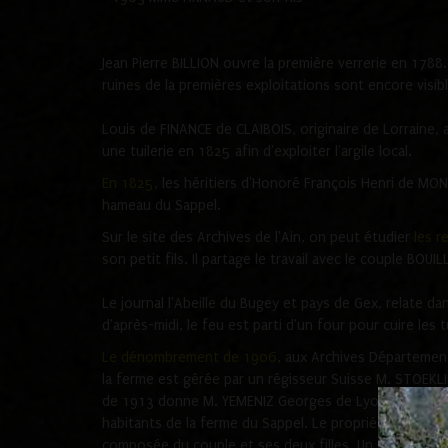
Jean Pierre BILLION ouvre la première verrerie en 1788.
ruines de la premières exploitations sont encore visible
Louis de FINANCE de CLAIBOIS, originaire de Lorraine,
une tuilerie en 1825 afin d'exploiter l'argile local.
En 1825
, les héritiers d'Honoré François Henri de MO
hameau du Sappel.
Sur le site des Archives de l'Ain, on peut étudier
les 
son petit fils. Il partage le travail avec le couple BOU
Le journal l'Abeille du Bugey et pays de Gex, relate d
d'après-midi, le feu est parti d'un four pour cuire les 
Le dénombrement de 1906
, aux Archives Départemen
la ferme est gérée par un régisseur Suisse M. STOEKLI
de 1913 donne M. YEMENIZ Georges de Lyon, et celui 
habitants de la ferme du Sappel. Le propriétaire GAU
composée du couple et ses deux filles. Un garde part