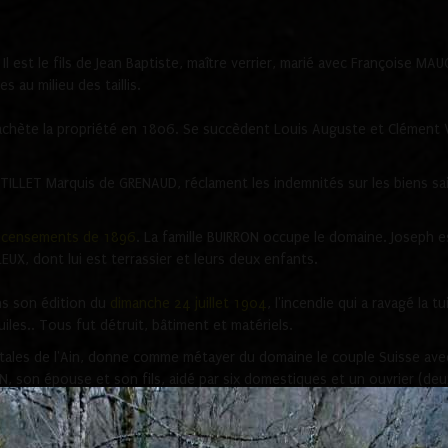
 Il est le fils de Jean Baptiste, maître verrier, marié avec Françoise MA
s au milieu des taillis.
 achète la propriété en 1806. Se succèdent Louis Auguste et Clément V
NTILLET Marquis de GRENAUD, réclament les indemnités sur les biens sa
recensements de 1896
. La famille BUIRRON occupe le domaine. Joseph est t
ILLEUX, dont lui est terrassier et leurs deux enfants.
ans son édition du
dimanche 24 juillet 1904
, l'incendie qui a ravagé la t
tuiles.. Tous fut détruit, bâtiment et matériels.
tales de l'Ain, donne comme métayer du domaine le couple Suisse ave
N, son épouse et son fils, aidé par six domestiques et un ouvrier (de
de 1914 M. CHAMPELAY, de Lons-le-Saunier, propriétaire du Sappey.
L
THIER emploie un couple Suisse aidé de deux vachers et un berger.
Le S
iculier gère aussi le domaine, accompagné de son épouse. Comme en 19