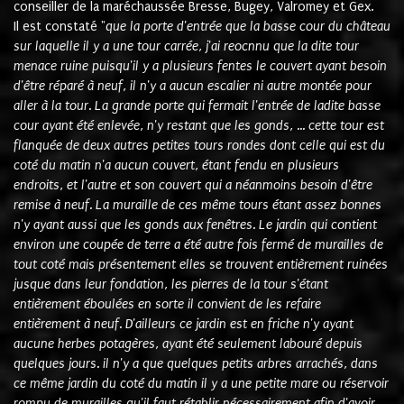
conseiller de la maréchaussée Bresse, Bugey, Valromey et Gex.
Il est constaté "
que la porte d'entrée que la basse cour du château
sur laquelle il y a une tour carrée, j'ai reocnnu que la dite tour
menace ruine puisqu'il y a plusieurs fentes le couvert ayant besoin
d'être réparé à neuf, il n'y a aucun escalier ni autre montée pour
aller à la tour. La grande porte qui fermait l'entrée de ladite basse
cour ayant été enlevée, n'y restant que les gonds, ... cette tour est
flanquée de deux autres petites tours rondes dont celle qui est du
coté du matin n'a aucun couvert, étant fendu en plusieurs
endroits, et l'autre et son couvert qui a néanmoins besoin d'être
remise à neuf. La muraille de ces même tours étant assez bonnes
n'y ayant aussi que les gonds aux fenêtres. Le jardin qui contient
environ une coupée de terre a été autre fois fermé de murailles de
tout coté mais présentement elles se trouvent entièrement ruinées
jusque dans leur fondation, les pierres de la tour s'étant
entièrement éboulées en sorte il convient de les refaire
entièrement à neuf. D'ailleurs ce jardin est en friche n'y ayant
aucune herbes potagères, ayant été seulement labouré depuis
quelques jours. il n'y a que quelques petits arbres arrachés, dans
ce même jardin du coté du matin il y a une petite mare ou réservoir
rompu de murailles qu'il faut rétablir nécessairement afin d'avoir