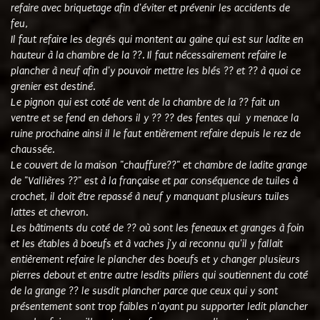
refaire avec briquetage afin d'éviter et prévenir les accidents de
feu,
Il faut refaire les degrés qui montent au gaine qui est sur ladite en
hauteur à la chambre de la ??. Il faut nécessairement refaire le
plancher à neuf afin d'y pouvoir mettre les blés ?? et ?? à quoi ce
grenier est destiné.
Le pignon qui est coté de vent de la chambre de la ?? fait un
ventre et se fend en dehors il y ?? ?? des fentes qui y menace la
ruine prochaine ainsi il le faut entièrement refaire depuis le rez de
chaussée.
Le couvert de la maison "chauffure??" et chambre de ladite grange
de "Vallières ??" est à la française et par conséquence de tuiles à
crochet, il doit être repassé à neuf y manquant plusieurs tuiles
lattes et chevron.
Les bâtiments du coté de ?? où sont les feneaux et granges à foin
et les étables à boeufs et à vaches j'y ai reconnu qu'il y fallait
entièrement refaire le plancher des boeufs et y changer plusieurs
pierres debout et entre autre lesdits piliers qui soutiennent du coté
de la grange ?? le susdit plancher parce que ceux qui y sont
présentement sont trop faibles n'ayant pu supporter ledit plancher