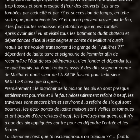
trop basses et sont presque à fleur des couverts. Les unes
tombées par caducité et par ?? et succession de temps, en telle
sorte que pour prévenir les ?? et qui en peuvent arriver par le feu,
il les faut toutes rehausser et rétablir ce qui en est tombé.
Après avoir ainsi vu et visité tous les bâtiments dudit château et
dépendances d'icelui ledit seigneur comte de Maillat m'aurait
requis de me vouloir transporter à la grange de "Vallières ??"
dépendant de ladite terre et seigneurie de Pommier afin de
reconnaître l'état de ses bâtiments et d'en fonder et dépendantes
ce que j'aurais fait étant toujours assisté des dits seigneur comte
de Maillat et dudit sieur de LA BATIE faisant pour ledit sieur
SAULLIER ainsi que ci après :
Premièrement : le plancher de la maison les aix en sont presque
entièrement pourries et il le faut nécessairement refaire à neuf, les
traverses sont encore bien et serviront à la refaire de six qui sont
pourries, les deux portes de ladite maison sont vieilles et rompues
et ont besoin d'être refaites à neuf, les fenêtres manquent et il n'y
a que des aix appliquées contre pour en défendre l'entrée et les
fermer.
La cheminée n'est que "d'osclanignooux ou trapaux ??" il faut la