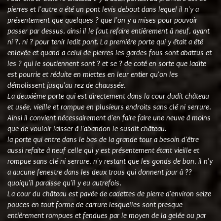
pierres et l'autre a été un pont levis debout dans lequel il n'y a
présentement que quelques ? que l'on y a mises pour pouvoir
passer par dessus, ainsi il le faut refaire entièrement à neuf, ayant
ni ?, ni ? pour tenir ledit pont. La première porte qui y était a été
enlevée et quand a celui de pierres les gardes fous sont abattus et
les ? qui le soutiennent sont ? et se ? de coté en sorte que ladite
est pourrie et réduite en miettes en leur entier qu'on les
démolissent jusqu'au rez de chaussée.
La deuxième porte qui est directement dans la cour dudit château
et usée, vieille et rompue en plusieurs endroits sans clé ni serrure.
Ainsi il convient nécessairement d'en faire faire une neuve à moins
que de vouloir laisser à l'abandon le susdit château.
la porte qui entre dans le bas de la grande tour a besoin d'être
aussi refaite à neuf celle qui y est présentement étant vieille et
rompue sans clé ni serrure, n'y restant que les gonds de bon, il n'y
a aucune fenestre dans les deux trous qui donnent jour à ??
quoiqu'il paraisse qu'il y eu autrefois.
La cour du château est pavée de cadettes de pierre d'environ seize
pouces en tout forme de carrure lesquelles sont presque
entièrement rompues et fendues par le moyen de la gelée ou par