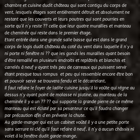
chambre et cuisine dudit château qui sont contigu du corps de
vent, lesquels étages sont entièrement détruit et absolument ne
restant que les couverts et leurs poutres qui sont pourries en
sorte qu'il n'y reste ?? celle que leur quatre murailles et manteau
de cheminée qui reste dans le premier étage.
Etant entrée dans une grande salle basse qui est dans le grand
corps de logis dudit château du coté du vent dans laquelle il n'y a
ni porte ni fenêtre ni ?? que les gonds les murailles ayant besoin
d'être remaillé en plusieurs endroits et replâtrés et blanchis et
carrelés à neuf y ayant très peu de carreaux qui puissent servir
étant presque tous rompus et peu qui ressemble encore être bon
et pouvoir servir se trouvera fendu et le décarrelant.
Il faut refaire le foyer de ladite cuisine jusqu'à la voûte qui règne au
dessus n'y ayant point de molasse ni platine, au manteau de la
cheminée il y a un ?? ?? qui supporte la grande pierre de ce même
manteau qui est éclaté par sa pesanteur ce qu'il faudra changer
par précaution afin d'en prévenir la chute.
Au garde-manger qui est un cabinet voûté il y a une petite porte
sans serrure ni clé qu'il faut refaire à neuf, il n'y a aucun châssis ni
volet à la fenêtre dudit garde-mange.