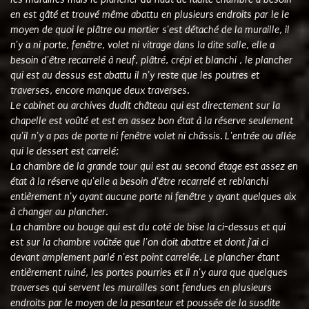
en est gâté et trouvé même abattu en plusieurs endroits par le le
moyen de quoi le plâtre ou mortier s'est détaché de la muraille, il
n'y a ni porte, fenêtre, volet ni vitrage dans la dite salle, elle a
besoin d'être recarrelé à neuf, plâtré, crépi et blanchi , le plancher
qui est au dessus est abattu il n'y reste que les poutres et
traverses, encore manque deux traverses.
Le cabinet ou archives dudit château qui est directement sur la
chapelle est voûté et est en assez bon état à la réserve seulement
qu'il n'y a pas de porte ni fenêtre volet ni châssis. L'entrée ou allée
qui le dessert est carrelé;
La chambre de la grande tour qui est au second étage est assez en
état à la réserve qu'elle a besoin d'être recarrelé et reblanchi
entièrement n'y ayant aucune porte ni fenêtre y ayant quelques aix
à changer au plancher.
La chambre ou bouge qui est du coté de bise la ci-dessus et qui
est sur la chambre voûtée que l'on doit abattre et dont j'ai ci
devant amplement parlé n'est point carrelée. Le plancher étant
entièrement ruiné, les portes pourries et il n'y aura que quelques
traverses qui servent les murailles sont fendues en plusieurs
endroits par le moyen de la pesanteur et poussée de la susdite