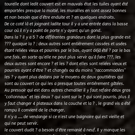
tourelle dont ledit couvert est en mauvais état les tuiles ayant été
emportées presque la moitié, les murailles en sont assez bonnes
et non besoin que d'être enduite et ? en quelques endroits.
De ce coté là et joignant ladite tour il y a une entrée dans la basse
cour où il n'y a point de porte n'y ayant qu'un gond.
Dans la ? il y a 5 ? de différentes grandeurs dont la plus grande est
??? quoique la ? ; deux autres sont entièrement cassées et usées
étant reliées vieux et pourries par le bas, ayant déjà été ? par le bas
une fois, en sorte qu'elle ne peut plus servir qu'à faire ???, les
deux autres sont encore ? et les ? dont elles sont reliées vieux et
pourries ayant d'être ? et changés ou du moins "raccommodées"
les ? y ayant plus dedans par le moyens de deux gouttières qui
sont au couvert ce qui les a presque toutes entièrement gâtées.
Au pressoir qui est dans autres chenallier il y faut refaire deux gros
"collonnaux" et les deux ? qui sont sur le ? qui sont pourris, plus il
y faut changer 4 plateaux dans la couche et la ? , le grand vis a été
rompu il convient de le changer.
Il n'y a ..... de vendange si ce n'est une baignoire qui est vieille et
qui ne peut servir.
le couvert dudit ? a besoin d'être remanié à neuf. Il y manque les