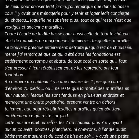
de l'eau pour arroser ledit jardin. J'ai remarqué que dans la basse
cour il y avait une ménagerie pour y tenir et loger ledit concierge
du château... laquelle ne subsiste plus, tout ce qui reste n'est que
vestiges et ancienne murailles.
Toute l'écurie de la dite basse cour aussi celle de tout le château
était de murailles de maçonneries de pierres, lesquelles murailles
se trouvent presque entièrement détruite jusqu'à rez de chaussée,
même j'ai remarqué que ce qui a été dans les fondations est
entièrement corrompu et abattu de tout coté en sorte qu'il faut
s'empresser à leur rétablissement de les reprendre par leur
fondation.
Au derrière du château il y a une masure de ? presque carré
d'environ 25 pieds ... ou il ne reste que la moitié des murailles en
leur hauteur, lesquelles sont fendues en plusieurs endroits et
menaçant une chute prochaine, prenant ventre en dehors,
tellement que pour rétablir lesdites murailles qu'en abattant
entièrement ce qui reste sur pied.
cette masure était autrefois les ? du château plus ? n'y ayant
aucun couvert, poutres, planchers, ni chevrons, à l'angle dudit
bâtiment et masure et du coté de bise et soir il y avait une petite