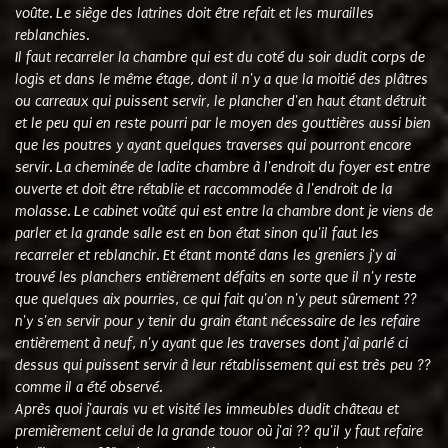
voûte. Le siège des latrines doit être refait et les murailles
reblanchies.
Il faut recarreler la chambre qui est du coté du soir dudit corps de
logis et dans le même étage, dont il n'y a que la moitié des plâtres
ou carreaux qui puissent servir, le plancher d'en haut étant détruit
et le peu qui en reste pourri par le moyen des gouttières aussi bien
que les poutres y ayant quelques traverses qui pourront encore
servir. La cheminée de ladite chambre à l'endroit du foyer est entre
ouverte et doit être rétablie et raccommodée à l'endroit de la
molasse. Le cabinet voûté qui est entre la chambre dont je viens de
parler et la grande salle est en bon état sinon qu'il faut les
recarreler et reblanchir. Et étant monté dans les greniers j'y ai
trouvé les planchers entièrement défaits en sorte que il n'y reste
que quelques aix pourries, ce qui fait qu'on n'y peut sûrement ??
n'y s'en servir pour y tenir du grain étant nécessaire de les refaire
entièrement à neuf, n'y ayant que les traverses dont j'ai parlé ci
dessus qui puissent servir à leur rétablissement qui est très peu ??
comme il a été observé.
Après quoi j'aurais vu et visité les immeubles dudit château et
premièrement celui de la grande touor où j'ai ?? qu'il y faut refaire