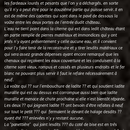
les fardeaux lourds et pesants que l'on y a déchargés, en sorte
qu'il n'y a peut être pour le douzième partie qui puisse servir. Il en
est de même des cadettes qui sont dans le pavé de dessous la
voûte entre les deux portes de l'entrée dudit château.
L'eau ne tient point dans la citerne qui est dans ledit château étant
en partie remplie de pierres matériaux et immondices qui y ont
jetés n'y ayant présentement y celle aucune eau, et il convient
pour l'y faire tenir de la reconstruire et y tirer lesdits matériaux ce
qui sera assez grande dépenses ayant encore remarqué que les
chenaux qui reçoivent les eaux couverture et les conduisent à la
citerne sont vieux, rompus et cassés en plusieurs endroits et le fer
blanc ne pouvant plus servir il faut le refaire nécessairement à
neuf.
La voûte qui ?? sur l'embouchure de ladite ?? et qui soutient ladite
muraille qui est au dessus est corrompue aussi bien que ladite
muraille et menace de chute prochaine si elle n'est bientôt réparée.
Les deux ?? qui joignent ladite ?? ont besoin d'être refaites à neuf
sur tout le petit ??? qui fermaient le devant de halage desdits ??
ayant été ??? enlevées n'y y restant aucune.
La "panettière" qui joint lesdits ??? du coté de bise est en très