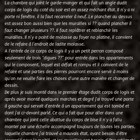
La chambre qui joint le garde-manger et qui fait un angle dudit
corps de logis du coté du soir est en assez méchant état. Il n'y a ni
porte ni fenêtre, il la faut recarreler à neuf. Le plancher au dessus
est assez bon aussi bien que les murailles si ?? quand plancher il
faut changer plusieurs ??. Il faut replâtrer et reblanchir les
murailles. Il n'y a point de molasse au foyer no platine, il convient
de le refaire à l'endroit de ladite molasse.
A l'entrée de ce corps de logis il y a un petit perron composé
seulement de trois "digues ??" pour entrée dans les appartements
qui le composent, lequel est défait et rompu et il convient de le
refaire et une parties des pierres pourront encore servir à moins
qu'on ne veuille faire les choses d'une autre manière et changer de
dessin.
De plus je suis monté dans le premier étage dudit corps de logis et
après avoir monté quelques marches et degré j'ai trouvé une porte
à gauche qui servait d'entrée à un appartement qui est tombé et
dont j'ai ci-devant parlé. Ce qui a fait que pour aller dans une
chambre qui joint celle abattue du corps de bise il n'y a fallu
monter par une échelle accompagné toujours de toutes les parties,
laquelle chambre j'ai trouvé a mauvais état, ayant besoin d'être