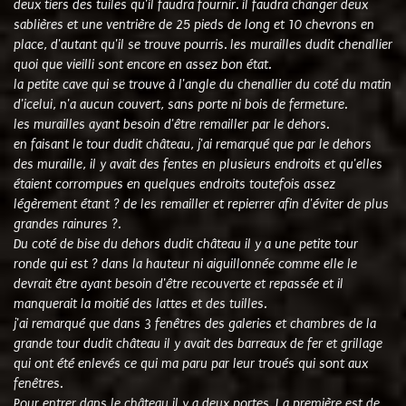
deux tiers des tuiles qu'il faudra fournir. il faudra changer deux
sablières et une ventrière de 25 pieds de long et 10 chevrons en
place, d'autant qu'il se trouve pourris. les murailles dudit chenallier
quoi que vieilli sont encore en assez bon état.
la petite cave qui se trouve à l'angle du chenallier du coté du matin
d'icelui, n'a aucun couvert, sans porte ni bois de fermeture.
les murailles ayant besoin d'être remailler par le dehors.
en faisant le tour dudit château, j'ai remarqué que par le dehors
des muraille, il y avait des fentes en plusieurs endroits et qu'elles
étaient corrompues en quelques endroits toutefois assez
légèrement étant ? de les remailler et repierrer afin d'éviter de plus
grandes rainures ?.
Du coté de bise du dehors dudit château il y a une petite tour
ronde qui est ? dans la hauteur ni aiguillonnée comme elle le
devrait être ayant besoin d'être recouverte et repassée et il
manquerait la moitié des lattes et des tuilles.
j'ai remarqué que dans 3 fenêtres des galeries et chambres de la
grande tour dudit château il y avait des barreaux de fer et grillage
qui ont été enlevés ce qui ma paru par leur troués qui sont aux
fenêtres.
Pour entrer dans le château il y a deux portes. La première est de