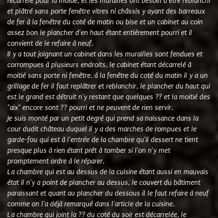
recarrelé pour la moitié, et les murailles ont besoin d'être reblanchi
et plâtré sans porte fenêtre vitres ni châssis y ayant des barreaux
de fer à la fenêtre du coté de matin ou bise et un cabinet au coin
assez bon le plancher d'en haut étant entièrement pourri et il
convient de le refaire à neuf.
Il y a tout joignant un cabinet dans les murailles sont fendues et
corrompues à plusieurs endroits, le cabinet étant décarrelé à
moitié sans porte ni fenêtre, à la fenêtre du coté du matin il y a un
grillage de fer il faut replâtrer et reblanchir, le plancher du haut qui
est le grand est détruit n'y restant que quelques ?? et la moitié des
"aix" encore sont ?? pourri et ne peuvent de rien servir.
Je suis monté par un petit degré qui prend sa naissance dans la
cour dudit château duquel il y a des marches de rompues et le
garde-fou qui est à l'entrée de la chambre qu'il dessert ne tient
presque plus à rien étant prêt à tomber si l'on n'y met
promptement ordre à le réparer.
La chambre qui est au dessus de la cuisine étant aussi en mauvais
état il n'y a point de plancher au dessus, le couvert du bâtiment
paraissant et quant au plancher du dessous il le faut refaire à neuf
comme on l'a déjà remarqué dans l'article de la cuisine.
La chambre qui joint la ?? du coté du soir est décarrelée, le