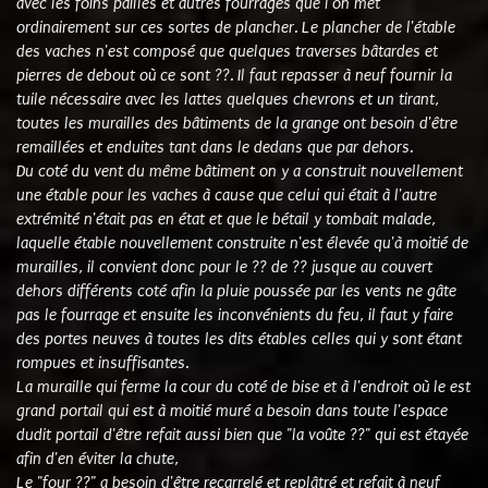
avec les foins pailles et autres fourrages que l'on met
ordinairement sur ces sortes de plancher. Le plancher de l'étable
des vaches n'est composé que quelques traverses bâtardes et
pierres de debout où ce sont ??. Il faut repasser à neuf fournir la
tuile nécessaire avec les lattes quelques chevrons et un tirant,
toutes les murailles des bâtiments de la grange ont besoin d'être
remaillées et enduites tant dans le dedans que par dehors.
Du coté du vent du même bâtiment on y a construit nouvellement
une étable pour les vaches à cause que celui qui était à l'autre
extrémité n'était pas en état et que le bétail y tombait malade,
laquelle étable nouvellement construite n'est élevée qu'à moitié de
murailles, il convient donc pour le ?? de ?? jusque au couvert
dehors différents coté afin la pluie poussée par les vents ne gâte
pas le fourrage et ensuite les inconvénients du feu, il faut y faire
des portes neuves à toutes les dits étables celles qui y sont étant
rompues et insuffisantes.
La muraille qui ferme la cour du coté de bise et à l'endroit où le est
grand portail qui est à moitié muré a besoin dans toute l'espace
dudit portail d'être refait aussi bien que "la voûte ??" qui est étayée
afin d'en éviter la chute,
Le "four ??" a besoin d'être recarrelé et replâtré et refait à neuf