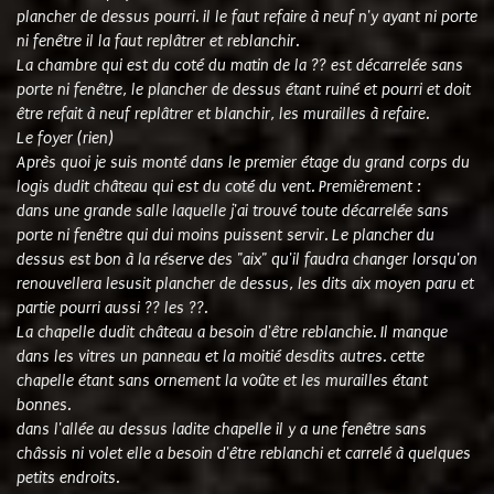
plancher de dessus pourri. il le faut refaire à neuf n'y ayant ni porte
ni fenêtre il la faut replâtrer et reblanchir.
La chambre qui est du coté du matin de la ?? est décarrelée sans
porte ni fenêtre, le plancher de dessus étant ruiné et pourri et doit
être refait à neuf replâtrer et blanchir, les murailles à refaire.
Le foyer (rien)
Après quoi je suis monté dans le premier étage du grand corps du
logis dudit château qui est du coté du vent. Premièrement :
dans une grande salle laquelle j'ai trouvé toute décarrelée sans
porte ni fenêtre qui dui moins puissent servir. Le plancher du
dessus est bon à la réserve des "aix" qu'il faudra changer lorsqu'on
renouvellera lesusit plancher de dessus, les dits aix moyen paru et
partie pourri aussi ?? les ??.
La chapelle dudit château a besoin d'être reblanchie. Il manque
dans les vitres un panneau et la moitié desdits autres. cette
chapelle étant sans ornement la voûte et les murailles étant
bonnes.
dans l'allée au dessus ladite chapelle il y a une fenêtre sans
châssis ni volet elle a besoin d'être reblanchi et carrelé à quelques
petits endroits.