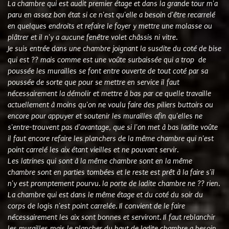
La chambre qui est audit premier étage et dans la grande tour m'a
paru en assez bon état si ce n'est qu'elle a besoin d'être recarrelé
en quelques endroits et refaire le foyer y mettre une molasse ou
plâtrer et il n'y a aucune fenêtre volet châssis ni vitre.
Je suis entrée dans une chambre joignant la susdite du coté de bise
qui est ?? mais comme est une voûte surbaissée qui a trop de
poussée les murailles se font entre ouverte de tout coté par sa
poussée de sorte que pour se mettre en service il faut
nécessairement la démolir et mettre à bas par ce quelle travaille
actuellement à moins qu'on ne voulu faire des piliers buttoirs ou
encore pour appuyer et soutenir les murailles afin qu'elles ne
s'entre-trouvent pas d'avantage, que si l'on met à bas ladite voûte
il faut encore refaire les planchers de la même chambre qui n'est
point carrelé les aix étant vieilles et ne pouvant servir.
Les latrines qui sont à la même chambre sont en la même
chambre sont en parties tombées et le reste est prêt à la faire s'il
n'y est promptement pourvu. la porte de ladite chambre ne ?? rien.
La chambre qui est dans le même étage et du coté du soir du
corps de logis n'est point carrelée. Il convient de le faire
nécessairement les aix sont bonnes et serviront. Il faut reblanchir
les murailles mais le plancher du haut de ladite chambre a besoin