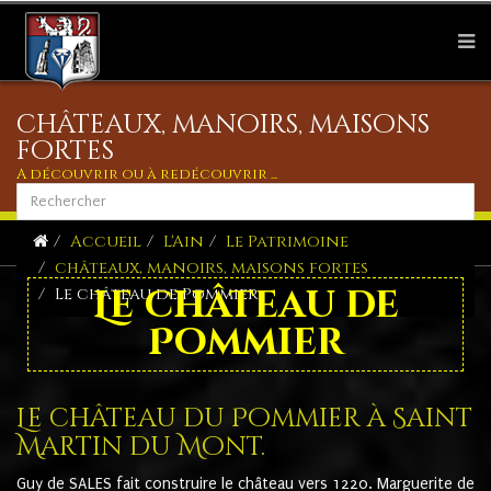
châteaux, manoirs, maisons
fortes
A découvrir ou à redécouvrir ...
Accueil
L'Ain
Le Patrimoine
châteaux, manoirs, maisons fortes
Le château de
Le château de Pommier
Pommier
Le château du Pommier à Saint 
Martin du Mont.
Guy de SALES fait construire le château vers 1220. Marguerite de 