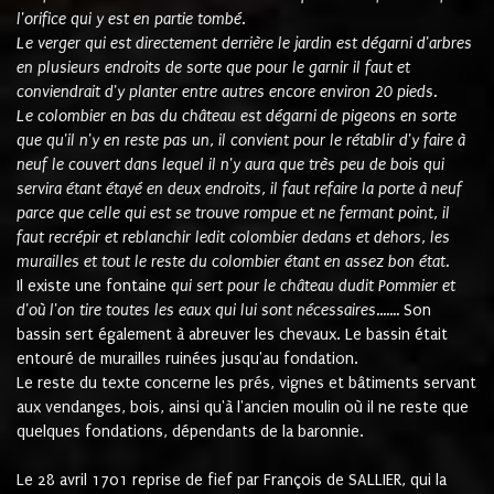
l'orifice qui y est en partie tombé.
Le verger qui est directement derrière le jardin est dégarni d'arbres
en plusieurs endroits de sorte que pour le garnir il faut et
conviendrait d'y planter entre autres encore environ 20 pieds.
Le colombier en bas du château est dégarni de pigeons en sorte
que qu'il n'y en reste pas un, il convient pour le rétablir d'y faire à
neuf le couvert dans lequel il n'y aura que très peu de bois qui
servira étant étayé en deux endroits, il faut refaire la porte à neuf
parce que celle qui est se trouve rompue et ne fermant point, il
faut recrépir et reblanchir ledit colombier dedans et dehors, les
murailles et tout le reste du colombier étant en assez bon état.
Il existe une fontaine
qui sert pour le château dudit Pommier et
d'où l'on tire toutes les eaux qui lui sont nécessaires.......
Son
bassin sert également à abreuver les chevaux. Le bassin était
entouré de murailles ruinées jusqu'au fondation.
Le reste du texte concerne les prés, vignes et bâtiments servant
aux vendanges, bois, ainsi qu'à l'ancien moulin où il ne reste que
quelques fondations, dépendants de la baronnie.
Le 28 avril 1701 reprise de fief par François de SALLIER, qui la 