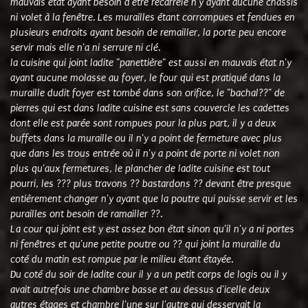
mauvais état ayant besoin d'être recarrelé n'y ayant aucune châssis
ni volet à la fenêtre. Les murailles étant corrompues et fendues en
plusieurs endroits ayant besoin de remailler, la porte peu encore
servir mais elle n'a ni serrure ni clé.
la cuisine qui joint ladite "panettière" est aussi en mauvais état n'y
ayant aucune molasse au foyer, le four qui est pratiqué dans la
muraille dudit foyer est tombé dans son orifice, le "bachal??" de
pierres qui est dans ladite cuisine est sans couvercle les cadettes
dont elle est parée sont rompues pour la plus part, il y a deux
buffets dans la muraille ou il n'y a point de fermeture avec plus
que dans les trous entrée où il n'y a point de porte ni volet non
plus qu'aux fermetures, le plancher de ladite cuisine est tout
pourri, les ??? plus travons ?? bastardons ?? devant être presque
entièrement changer n'y ayant que la poutre qui puisse servir et les
purailles ont besoin de ramailler ??.
La cour qui joint est y est assez bon état sinon qu'il n'y a ni portes
ni fenêtres et qu'une petite poutre ou ?? qui joint la muraille du
coté du matin est rompue par le milieu étant étayée.
Du coté du soir de ladite cour il y a un petit corps de logis ou il y
avait autrefois une chambre basse et au dessus d'icelle deux
autres étages et chambre l'une sur l'autre qui desservait la