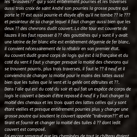
les "brasaves??" qui y sont entièrement pourries et les traverses
aussi trois croix de saint André son pourries la grosse poutre qui
porte le ?? est aussi pourrie et étayée afin qu'il ne tombe ?? le ???
et pesanteur de sa charge lequel il faut changer aussi bien que les
deux ?? des chevrons dudit couvert. La dite tour est couverte de
lauzes il les faut repasser à ?? des gouttières qui y sont il y avait
une latrine de fer blanc elle est entièrement dégarnie de fer blanc,
il convient nécessairement de la rétablir en son premier état.
Au couvert dudit grand corps de logis qui est à la française et du
coté du vent il faut y changer presque la moitié des chevrons qui
se trouvent pourris, plus trois traverses, il faut le ?? à neuf et il
conviendra de changer la moitié pour le moins des lattes aussi
bien que les tuiles que le vent et la gelée ont détruites et ??.
Dans l'aile qui est du coté du soir et qui fait un espèce de corps de
logis le couvert a besoin d'être repassé à neuf il y faut changer la
moitié des chenaux et les trois quart des lattes celles qui y sont
étant vieilles et presque entièrement pourries plus y changer une
grosse poutre qui soutient le couvert appelée "trabvaron??" et un
tirant et fournir et changer la moitié des tuiles à ?? dont ledit
couvert est composé.
J'ai encore remarqué que les cheminées de tout le château étaient