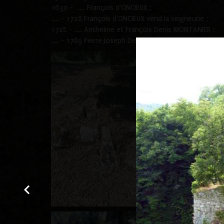
1630 - .... François d'ONCIEUX ;
.... - 1728 François d'ONCIEUX vend la seigneurie ;
1728 - .... Anthelme et François Denis MONTANIER ;
.... - 1789 Pierre Joseph Denis MONTANIER.