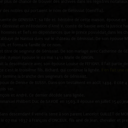
ir plus de chance de trouver des archives dans les registres notariaux,
 des nobles qui portaient le nom de Genissiat (Geniffia).
erite de GENISSIAT, sa fille et héritière de cette maison, épouse en 
'or Génissiat en inféodation d'Amé V, comte de Savoie avec la justice 
 hommes et fiefs en dépendances que le prince possédait dans les châte
l'abbaye de Nantua dues sur le château de Génissiat. De son épouse M
UX, et forma la famille de ce nom.
 titre de seigneur de Génissiat. De son mariage avec Catherine de GEN
ls ainé, Aymon épouse le 02 mai 1412 Marie de GINGIN.
uit la descendance avec son épouse Louise de FEFIGNY. Il fait partie d
'est le troisième fils, Richard, qui continue la lignée.
Il en fait une 
e termine la branche des seigneurs de Génissiat.
poux de Denise de BUSSY. Dans son testament en août 1494, il cite 4 e
ois 1er.
rançois et André. Ce dernier décède sans lignée.
mmanuel Philibert Duc de SAVOIE en 1563. Il épouse en juillet 1540 Je
iat. Sans descendant il vend la terre à son parent Lancelot GUILLET 
e 07 mai 1637 à François d’ONCIEUX, fils ainé de Jean, chevalier et pr