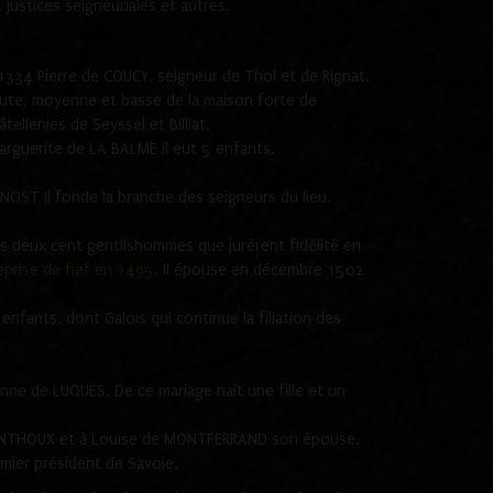
 justices seigneuriales et autres.
1334 Pierre de COUCY, seigneur de Thol et de Rignat.
haute, moyenne et basse de la maison forte de
llenies de Seyssel et Billiat.
arguerite de LA BALME il eut 5 enfants.
OST il fonde la branche des seigneurs du lieu.
es deux cent gentilshommes que jurèrent fidélité en
reprise de fief en 1495
. Il épouse en décembre 1502
nfants, dont Galois qui continue la filiation des
anne de LUQUES. De ce mariage nait une fille et un
de MONTHOUX et à Louise de MONTFERRAND son épouse.
emier président de Savoie.