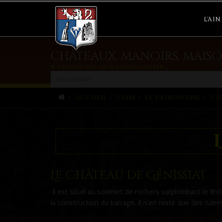
L'AIN
châteaux, manoirs, maiso
A découvrir ou à redécouvrir ...
Accueil
L'Ain
Le Patrimoine
ch
Le Château de Génissiat
Il est situé au sommet de rochers surplombant le Rhôn
la construction du barrage. Il n'en reste que des ruine