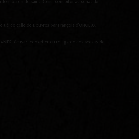
rdon, baron de saint Denis, conseiller au sénat de
oitié de celle de Douvres par François d'ONCIEUX,
TANIER, écuyer, conseiller du roi, garde des sceaux de