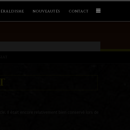
ÉRALDISME
NOUVEAUTÉS
CONTACT
siat
t
e. Il était encore relativement bien conservé lors de