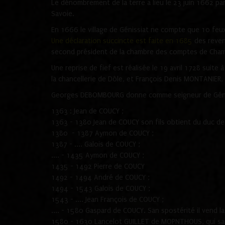
Le dénombrement de la terre a lieu le 23 juin 1662 par
Savoie.
En 1666 le village de Génissiat ne compte que 10 feux
Une déclaration succincte est faite en 1685
des revenu
second président de la chambre des comptes de Chamb
Une reprise de fief est réalisée le 19 avril 1728 suit
la chancellerie de Dôle, et François Denis MONTANIER,
Georges DEBOMBOURG donne comme seigneur de Génis
1363 : Jean de COUCY ;
1363 - 1380 Jean de COUCY son fils obtient du duc de
1380 - 1387 Aymon de COUCY ;
1387 - .... Galois de COUCY ;
.... - 1435 Aymon de COUCY ;
1435 - 1492 Pierre de COUCY
1492 - 1494 André de COUCY ;
1494 - 1543 Galois de COUCY ;
1543 - .... Jean François de COUCY ;
.... - 1580 Gaspard de COUCY. San spostérité il vend la
1580 - 1630 Lancelot GUILLET de MOPNTHOUS, qui sans