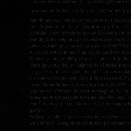
Très peu d'écrits existent sur ce château. J’espère avo
La seigneurie de Génissiat était possédée au début par
Jean de GENISSIAT est le premier connu en 1334. Margu
Leur fils Jean eut le 18 mai 1363 pour 2300 florins d
Génissiat. Cette inféodation portait également sur les
Jean de COUCY, seigneur, paie quelques redevances à 
Lancelot, l'ainé prit le nom de seigneur de CHATEAUVIE
Aymon de COUCY, le deuxième garçon, garde les nom et
Galois et Jeanne de VIRY prennent la suite, puis le fi
Pierre de COUCY, écuyer, seigneur de Génissiat, pours
1455. Les deux frères ainés décédés sans descendance c
Guillemette de FORCRAND. En leur fils Jean de COUCY s
La seigneurie de Génissiat revient à André de COUCY é
seigneurs de Génissiat. Il en fait hommage au roi Franç
la seigneurie est partagée entre les deux fils : Jean F
Jean François garde seule la terre et fait hommage à E
garçon.
En Gaspard faillit la lignée des seigneurs de Géniss
Sans enfants, la seigneurie est donnée par testament l