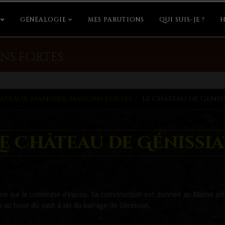
GÉNÉALOGIE
MES PARUTIONS
QUI SUIS-JE ?
H
ns fortes
âteaux, manoirs, maisons fortes
Le Château de Génis
Le Château de Génissia
e sur la commune d'Injoux. Sa construction est donnée au XIIème siècl
s au bout du saut à ski du barrage de Génissiat.