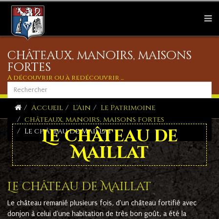
châteaux, manoirs, maisons
fortes
A découvrir ou à redécouvrir ...
Accueil
L'Ain
Le Patrimoine
châteaux, manoirs, maisons fortes
Le château de
Le château de Maillat
Maillat
Le château de Maillat
Le château remanié plusieurs fois, d'un château fortifié avec
donjon à celui d'une habitation de très bon goût, a été la