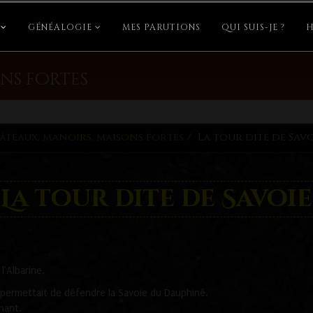
GÉNÉALOGIE
MES PARUTIONS
QUI SUIS-JE ?
H
ns fortes
âteaux, manoirs, maisons fortes
La tour dite de Savo
La tour dite de Savoie
l'Albarine.
 permettait de défendre la Savoie du Dauphiné.
nant.