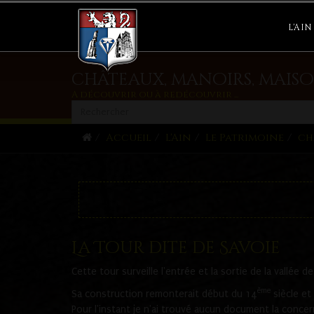
L'AIN
châteaux, manoirs, maiso
A découvrir ou à redécouvrir ...
Accueil
L'Ain
Le Patrimoine
ch
La Tour dite de Savoie
Cette tour surveille l'entrée et la sortie de la vallée de 
ème
Sa construction remonterait début du 14
siècle et
Pour l'instant je n'ai trouvé aucun document la concer