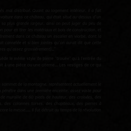
rès mal distribué. Quant au logement intérieur, il a fait
voiture dans ce château, qui était situé au-dessus d’un
 sa plus grande largeur, ainsi on peut juger du peu de
n pour en tirer les matériaux et bois de construction, et
èrement dans ce château un escalier en viorbe, dont la
t cannelée et si bien jointes qu’on aurait dit que cette
rres qu’assez grossièrement)..."
sède le même style de pierre "trouée" qu'à l'entrée du
it à une pièce ou une citerne... Les vestiges de ce qui
le sommet de la montagne, représentent actuellement le
 on pénètre dans une première enceinte, assez vaste pour
de muraille de 60 pieds de hauteur, des croisées, des
, des colonnes torses, des chapiteaux, des pierres à
 la messe...... Il fut détruit au temps de la révolution