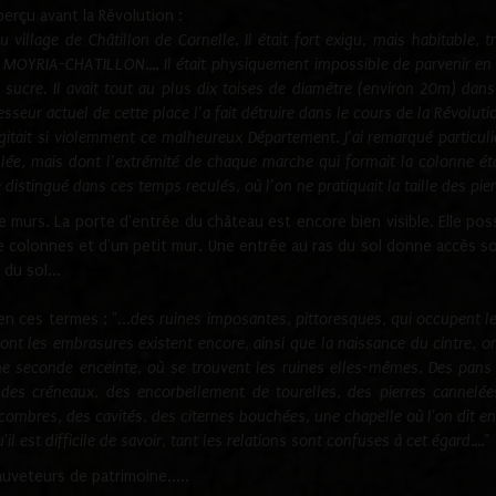
erçu avant la Révolution :
village de Châtillon de Cornelle. Il était fort exigu, mais habitable, t
s MOYRIA-CHATILLON.... Il était physiquement impossible de parvenir en 
ucre. Il avait tout au plus dix toises de diamètre (environ 20m) dans
ur actuel de cette place l’a fait détruire dans le cours de la Révolutio
agitait si violemment ce malheureux Département. J’ai
remarqué particuli
illée, mais dont l’extrémité de chaque marche qui formait la colonne étai
 distingué dans ces temps reculés, où l’on ne pratiquait la taille des pie
e murs. La porte d'entrée du château est encore bien visible. Elle pos
e colonnes et d'un petit mur. Une entrée au ras du sol donne accès so
du sol...
n ces termes : "...
des ruines imposantes, pittoresques, qui occupent 
, dont les embrasures existent encore, ainsi que la naissance du cintre,
ne seconde enceinte, où se trouvent les ruines elles-mêmes. Des pans 
des créneaux, des encorbellement de tourelles, des pierres cannelées
bres, des cavités, des citernes bouchées, une chapelle où l'on dit encore
l est difficile de savoir, tant les relations sont confuses à cet égard...."
uveteurs de patrimoine.....