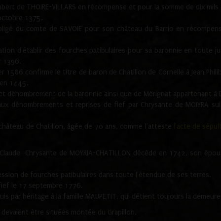
mbert de THOIRE-VILLARS en récompense et pour la somme de dix mils 
octobre 1375.
ligé du comte de SAVOIE pour son château du Barrio en récompense 
on d'établir des fourches patibulaires pour sa baronnie en toute justic
r 1396.
 1586 confirme le titre de baron de Chatillon de Cornelle à Jean Phili
u en 1445.
f et dénombrement de la baronnie ainsi que de Mérignat appartenant à
dénombrements et reprises de fief par Chrysante de MOIYRA suite 
hâteau de Chatillon, âgée de 70 ans, comme l'atteste
l'acte de sépul
0. Claude Chrysante de MOYRIA-CHATILLON décède en 1742, son épouse
ession de fourches patibulaires dans toute l'étendue de ses terres.
fief le 17 septembre 1776.
is par héritage à la famille MAUPETIT, qui détient toujours la demeure
es devaient être situées montée du Grapillon.