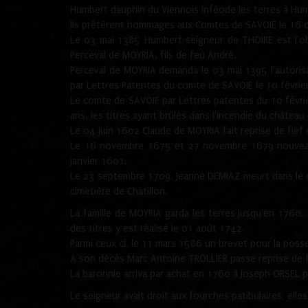
Humbert dauphin du Viennois inféode les terres à Hu
Ils prêtèrent hommages aux Comtes de SAVOIE le 16 
Le 03 mai 1385 Humbert seigneur de THOIRE est l'ob
Perceval de MOYRIA, fils de feu André.
Perceval de MOYRIA demanda le 03 mai 1395 l'autorisati
par Lettres Patentes du comte de SAVOIE le 10 févrie
Le comte de SAVOIE par Lettres patentes du 10 février
ans, les titres ayant brûlés dans l'incendie du châtea
Le 04 juin 1602 Claude de MOYRIA fait reprise de fie
Le 16 novembre 1675 et 27 novembre 1679 nouveaux 
janvier 1601.
Le 23 septembre 1709, Jeanne DEMIAZ meurt dans le c
cimetière de Chatillon.
La famille de MOYRIA garda les terres jusqu'en 176
des titres y est réalisé le 01 août 1742.
Parmi ceux ci, le 11 mars 1586 un brevet pour la poss
A son décès Marc Antoine TROLLIER passe reprise de 
La baronnie arriva par achat en 1760 à Joseph ORSEL pu
Le seigneur avait droit aux fourches patibulaires, ell