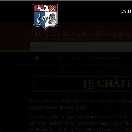
L'AIN
châteaux, manoirs, maiso
A découvrir ou à redécouvrir ...
Accueil
L'Ain
Le Patrimoine
ch
Le chât
Les ruines du château sont situées au dessus de la c
La vue s'étend de tous côtés.
Au 12ème sicle En 1337, la baronnie est propriété de
En 1305 Humbert de VIEU prête hommage pour Chatill
Le dernier la céda le 14 septembre 1337 aux sires de