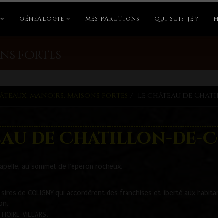
GÉNÉALOGIE
MES PARUTIONS
QUI SUIS-JE ?
H
ns fortes
âteaux, manoirs, maisons fortes
Le château de Chat
eau de Chatillon-de-
hapelle, au sommet de l'éperon rocheux.
s sires de COLIGNY qui accordèrent des franchises et liberté aux habi
on.
 THOIRE-VILLARS.