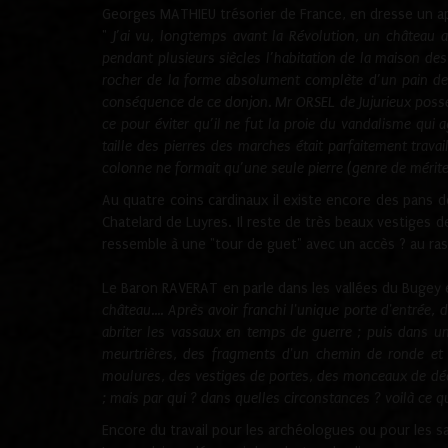
Georges MATHIEU trésorier de France, en dresse un ap
"
J’ai vu, longtemps avant la Révolution, un château au 
pendant plusieurs siècles l’habitation de la maison de
rocher de la forme absolument complète d’un pain de s
conséquence de ce donjon. Mr ORSEL de Jujurieux possesse
ce pour éviter qu’il ne fut la proie du vandalisme qui 
taille des pierres des marches était parfaitement trava
colonne ne formait qu’une seule
pierre (genre de mérite
Au quatre coins cardinaux il existe encore des pans d
Chatelard de Luyres. Il reste de très beaux vestiges d
ressemble à une "tour de guet" avec un accès ? au ras 
Le Baron RAVERAT en parle dans les vallées du Bugey e
château.... Après avoir franchi l'unique porte d'entrée
abriter les vassaux en temps de guerre ; puis dans u
meurtrières, des fragments d'un chemin de ronde et 
moulures, des vestiges de portes, des monceaux de décom
; mais par qui ? dans quelles circonstances ? voilà ce qu'i
Encore du travail pour les archéologues ou pour les sa