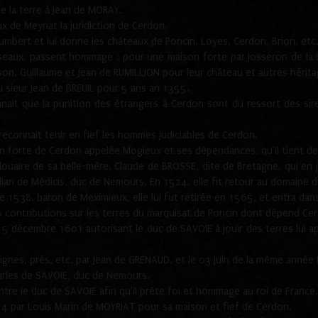
e la terre à Jean de MORAY.
 de Meyriat la juridiction de Cerdon.
Humbert et lui donne les châteaux de Poncin, Loyes, Cerdon, Brion, etc
iseaux, passent hommage : pour une maison forte par Josseron de la
on, Guillaume et Jean de RUMILLION pour leur château et autres hérita
au sieur Jean de BREUIL pour 5 ans an 1355.
it que la punition des étrangers à Cerdon sont du ressort des sire
connait tenir en fief les hommes judiciables de Cerdon.
n forte de Cerdon appelée Mogieux et ses dépendances, qu'il tient de 
ouaire de sa belle-mère, Claude de BROSSE, dite de Bretagne, qui en jou
lian de Médicis, duc de Nemours. En 1524, elle fit retour au domaine d
 1538, baron de Meximieux, elle lui fut retirée en 1565, et entra da
es contributions sur les terres du marquisat de Poncin dont dépend C
15 décembre 1601 autorisant le duc de SAVOIE à jouir des terres lui a
gnes, prés, etc. par Jean de GRENAUD, et le 03 juin de la même année 
harles de SAVOIE, duc de Nemours.
tre le duc de SAVOIE afin qu'il prête foi et hommage au roi de France.
 par Louis Marin de MOYRIAT pour sa maison et fief de Cerdon.