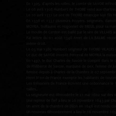
En 1305, d'après les rolles, le comte de SAVOIE inféod
Le 08 avril 1308 Humbert de THOIRE vend aux chartreux
Le 10 avril 1331 Le sire de THOIRE émancipe son fils 
En 1336 et 1337 plusieurs écuyers, seigneurs, damo
MOYRIA, Guillaume et Hugonnet de BREUIL pour sa mais
Le moulin de Cerdon est baillé par le sire de VILLARS 
Par lettre du 01 août 1348 Amet de LA BALME reconna
même droit.
Le 03 mai 1385 Humbert seigneur de THOIRE-VILALRS re
Le duc de SAVOIE investit Perceval de MOYRIA la maiso
En 1497, le duc Charles de Savoie le comprit dans le d
de Philiberte de Savoie, marquise de Gex, femme de Ju
Remise depuis à Charles de la Chambre le 07 septembre
Henri IV roi de France exempte les habitants de tout
Les trésoriers de France écrivent une ordonnance le 
tailles..
La seigneurie est dénombrée le 21 mai 1602 sur des vi
Une reprise de fief a lieu le 26 novembre 1643 par C
Un arrêt de la chambre de Dijon en 1646 est rendu con
Un nouveau dénombrement a lieu le 16 novembre 1654