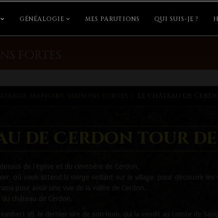
GÉNÉALOGIE
MES PARUTIONS
QUI SUIS-JE ?
H
ns fortes
âteaux, manoirs, maisons fortes
Le château de Cerd
eau de Cerdon tour de
essus de l'église et du cimetière de Cerdon.
er, où vous attend la vierge veillant sur le village, pour découvrir les 
rama pour avoir une vue de la vallée de Cerdon.
t du château de Cerdon,
Humbert
VII
, le dernier sire de son nom, qui la vendit au comte de Savo