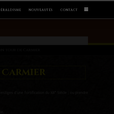
ÉRALDISME
NOUVEAUTÉS
CONTACT
on tour de Carmier
 Carmier
vestiges d’une fortification du XIII° Siècle ; ou prendre
ie.