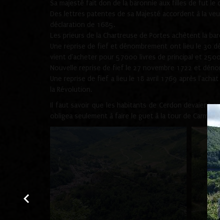
Sa majesté fait don de la baronnie aux filles de fut le
Des lettres patentes de sa Majesté accordent à la veuv
déclaration de 1685.
Les prieurs de la Chartreuse de Portes achètent la b
Une reprise de fief et dénombrement ont lieu le 30 d
vient d'acheter pour 57000 livres de principal et 250
Nouvelle reprise de fief le 27 novembre 1722 et déno
Une reprise de fief a lieu le 18 avril 1769 après l'ac
la Révolution.
Il faut savoir que les habitants de Cerdon devaient a
obligea seulement à faire le guet à la tour de Carmier.