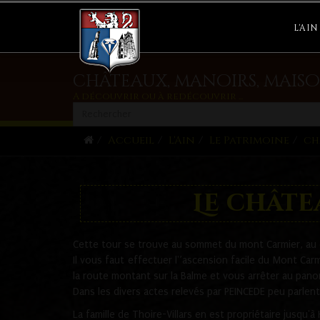
L'AIN
châteaux, manoirs, maiso
A découvrir ou à redécouvrir ...
Accueil
L'Ain
Le Patrimoine
ch
Le chât
Cette tour se trouve au sommet du mont Carmier, au d
Il vous faut effectuer l'’ascension facile du Mont Carmi
la route montant sur la Balme et vous arrêter au pano
Dans les divers actes relevés par PEINCEDE peu parlen
La famille de Thoire-Villars en est propriétaire jusqu'à