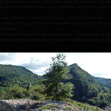
 duc de Nemours en janvier 1659 et une reprise de fief se fait le 28 avr
e du duc de SAVOIE la rente sur les seigneuries de Poncin, Cerdon, Sa
aronnie de Poncin et Cerdon le 03 octobre 1716 pour 38000 livres.
écembre 1717 et 23 juin 1718 de la baronnie de Poncin et Cerdon pour 
0 de rentes.
mbrement en 1748 de la seigneurie de Maillat, y compris la tour de Mo
hat de la baronnie par Gaspard Roch Augustin de QUINSON par acte du 01 
uparavant faire le guet et monter la garde au château de Poncin. Humb