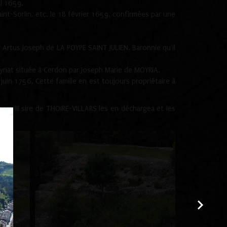
il 1659.
int-Sorlin, etc. le 18 février 1659, confirmées par une
Artus Joseph de LA POYPE SAINT JULIEN. Baronnie qu'il
yriat située à Cerdon par Joseph Marie de MOYRIA.
juin 1756. Cette famille en est toujours propriétaire à
ert III sire de THOIRE-VILLARS les en déchargea et les