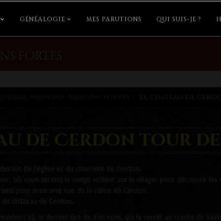
GÉNÉALOGIE
MES PARUTIONS
QUI SUIS-JE ?
H
ns fortes
âteaux, manoirs, maisons fortes
Le château de Cerd
eau de Cerdon tour de
essus de l'église et du cimetière de Cerdon.
er, où vous attend la vierge veillant sur le village, pour découvrir les 
rama pour avoir une vue de la vallée de Cerdon.
t du château de Cerdon,
Humbert
VII
, le dernier sire de son nom, qui la vendit au comte de Savo