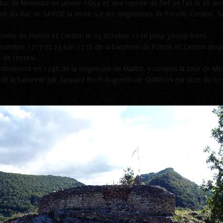
 duc de Nemours en janvier 1659 et une reprise de fief se fait le 28 avr
e du duc de SAVOIE la rente sur les seigneuries de Poncin, Cerdon, Sa
aronnie de Poncin et Cerdon le 03 octobre 1716 pour 38000 livres.
écembre 1717 et 23 juin 1718 de la baronnie de Poncin et Cerdon pour 
0 de rentes.
mbrement en 1748 de la seigneurie de Maillat, y compris la tour de Mo
hat de la baronnie par Gaspard Roch Augustin de QUINSON par acte du 01 
uparavant faire le guet et monter la garde au château de Poncin. Humb