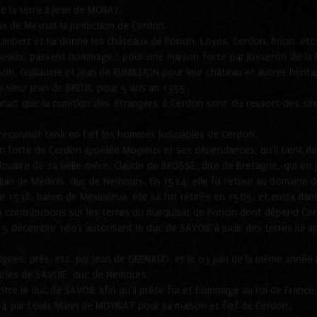
e la terre à Jean de MORAY.
 de Meyriat la juridiction de Cerdon.
Humbert et lui donne les châteaux de Poncin, Loyes, Cerdon, Brion, etc
iseaux, passent hommage : pour une maison forte par Josseron de la
on, Guillaume et Jean de RUMILLION pour leur château et autres hérita
au sieur Jean de BREUIL pour 5 ans an 1355.
it que la punition des étrangers à Cerdon sont du ressort des sire
connait tenir en fief les hommes judiciables de Cerdon.
n forte de Cerdon appelée Mogieux et ses dépendances, qu'il tient de 
ouaire de sa belle-mère, Claude de BROSSE, dite de Bretagne, qui en jou
lian de Médicis, duc de Nemours. En 1524, elle fit retour au domaine d
 1538, baron de Meximieux, elle lui fut retirée en 1565, et entra da
es contributions sur les terres du marquisat de Poncin dont dépend C
15 décembre 1601 autorisant le duc de SAVOIE à jouir des terres lui a
gnes, prés, etc. par Jean de GRENAUD, et le 03 juin de la même année 
harles de SAVOIE, duc de Nemours.
tre le duc de SAVOIE afin qu'il prête foi et hommage au roi de France.
 par Louis Marin de MOYRIAT pour sa maison et fief de Cerdon.