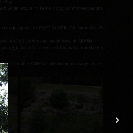
il 1659.
int-Sorlin, etc. le 18 février 1659, confirmées par une
Artus Joseph de LA POYPE SAINT JULIEN. Baronnie qu'il
yriat située à Cerdon par Joseph Marie de MOYRIA.
juin 1756. Cette famille en est toujours propriétaire à
ert III sire de THOIRE-VILLARS les en déchargea et les