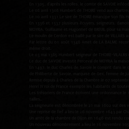
En 1305, d'après les rolles, le comte de SAVOIE inféod
Le 08 avril 1308 Humbert de THOIRE vend aux chartreux
Le 10 avril 1331 Le sire de THOIRE émancipe son fils 
En 1336 et 1337 plusieurs écuyers, seigneurs, damo
MOYRIA, Guillaume et Hugonnet de BREUIL pour sa mais
Le moulin de Cerdon est baillé par le sire de VILLARS 
Par lettre du 01 août 1348 Amet de LA BALME reconna
même droit.
Le 03 mai 1385 Humbert seigneur de THOIRE-VILALRS re
Le duc de SAVOIE investit Perceval de MOYRIA la maiso
En 1497, le duc Charles de Savoie le comprit dans le d
de Philiberte de Savoie, marquise de Gex, femme de Ju
Remise depuis à Charles de la Chambre le 07 septembre
Henri IV roi de France exempte les habitants de tout
Les trésoriers de France écrivent une ordonnance le 
tailles..
La seigneurie est dénombrée le 21 mai 1602 sur des vi
Une reprise de fief a lieu le 26 novembre 1643 par C
Un arrêt de la chambre de Dijon en 1646 est rendu con
Un nouveau dénombrement a lieu le 16 novembre 1654