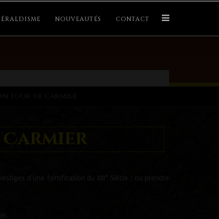
ÉRALDISME
NOUVEAUTÉS
CONTACT
on tour de Carmier
 Carmier
vestiges d’une fortification du XIII° Siècle ; ou prendre
ie.