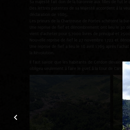
Sa majesté fait don de la baronnie aux filles de fut le
Des lettres patentes de sa Majesté accordent à la veuv
déclaration de 1685.
Les prieurs de la Chartreuse de Portes achètent la b
Une reprise de fief et dénombrement ont lieu le 30 d
vient d'acheter pour 57000 livres de principal et 250
Nouvelle reprise de fief le 27 novembre 1722 et déno
Une reprise de fief a lieu le 18 avril 1769 après l'ac
la Révolution.
Il faut savoir que les habitants de Cerdon devaient a
obligea seulement à faire le guet à la tour de Carmier.