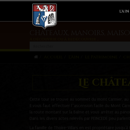
L'AIN
châteaux, manoirs, maiso
A découvrir ou à redécouvrir ...
Accueil
L'Ain
Le Patrimoine
ch
Le chât
Cette tour se trouve au sommet du mont Carmier, au d
Il vous faut effectuer l'’ascension facile du Mont Carmi
la route montant sur la Balme et vous arrêter au pano
Dans les divers actes relevés par PEINCEDE peu parlen
La famille de Thoire-Villars en est propriétaire jusqu'à