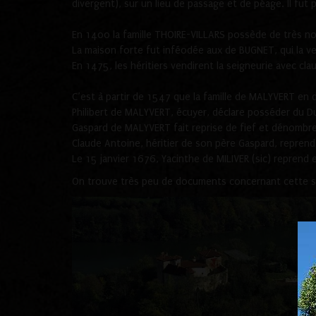
divergent), sur un lieu de passage et de péage. Il fut
En 1400 la famille THOIRE-VILLARS possède de très n
La maison forte fut inféodée aux de BUGNET, qui la 
En 1475, les héritiers vendirent la seigneurie avec c
C’est à partir de 1547 que la famille de MALYVERT en de
Philibert de MALYVERT, écuyer, déclare posséder du 
Gaspard de MALYVERT fait reprise de fief et dénombreme
Claude Antoine, héritier de son père Gaspard, reprend
Le 15 janvier 1676, Yacinthe de MILIVER (sic) reprend 
On trouve très peu de documents concernant cette se