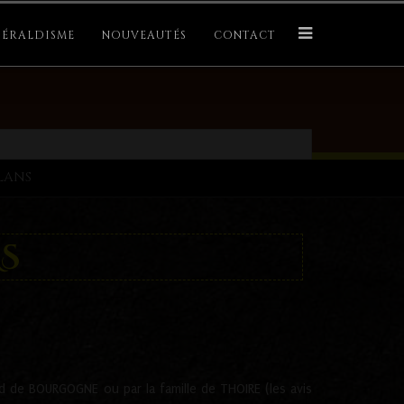
ÉRALDISME
NOUVEAUTÉS
CONTACT
LANS
S
aud de BOURGOGNE ou par la famille de THOIRE (les avis