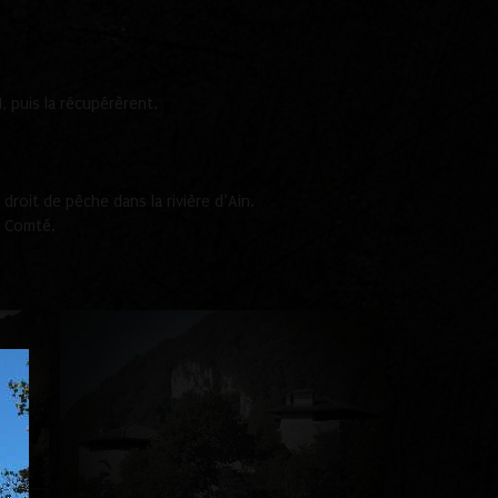
 puis la récupérèrent.
roit de pêche dans la rivière d’Ain.
e Comté.