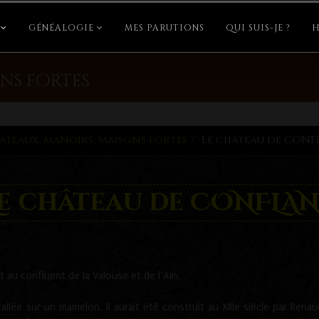
GÉNÉALOGIE
MES PARUTIONS
QUI SUIS-JE ?
H
ns fortes
âteaux, manoirs, maisons fortes
Le château de CONF
Le château de CONFLAN
 au confluent de la Valouse et de l’Ain.
allée sur un mamelon. Il aurait été construit au XIIIe siècle par Ren