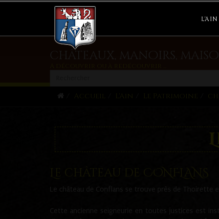
L'AIN
châteaux, manoirs, maiso
A découvrir ou à redécouvrir ...
Accueil
L'Ain
Le Patrimoine
ch
Le château de CONFLANS
Le château de Conflans se trouve près de Thoirette et
Cette ancienne seigneurie en toutes justices est inst