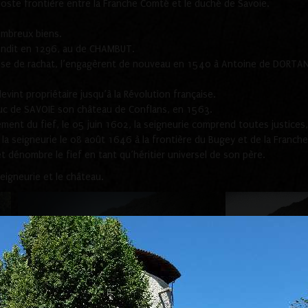
 poste frontière entre la Franche Comté et le duché de Savoie.
ombreux biens.
vendit en 1296, au de CHAMBUT.
lause de rachat, l’engagèrent de nouveau en 1540 à Antoine de DORTAN,
vint propriétaire jusqu’à la Révolution française.
Duc de SAVOIE son château de Conflans, en 1563.
nt du fief, le 05 juin 1602, la seigneurie comprend toutes justices, d
 la seigneurie le 08 août 1646 à la frontière du Bugey et de la Franch
et dénombre le fief en tant qu’héritier universel de son père.
igneurie et le château.