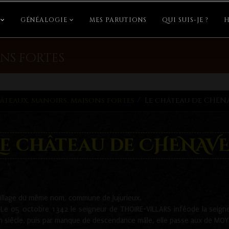
GÉNÉALOGIE
MES PARUTIONS
QUI SUIS-JE ?
H
ns fortes
âteaux, manoirs, maisons fortes
Le château de CHEN
Le château de CHENAVE
village du même nom, commune de Jujurieux.
 Le 05 octobre 1342 le seigneur de THOIRE-VILLARS inféode la seigneu
un siècle, puis par manque de descendance mâle, elle passe aux de M