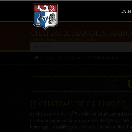
L'AIN
châteaux, manoirs, maiso
A découvrir ou à redécouvrir ...
Accueil
L'Ain
Le Patrimoine
ch
Le château de CHENAVEL
ème
Ce château fort du 14
siècle est situé au nord du 
C'est une baronnie du territoire des THOIRE-VILLARS.
hommage. La famille garda les terres pendant plus d'