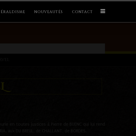
ÉRALDISME
NOUVEAUTÉS
CONTACT
AVEL
L
rie en toutes justices à Pierre de BUENC qui lui rend
OYRIA, aux DU BREUL, de CHALLANT, de BORDES.