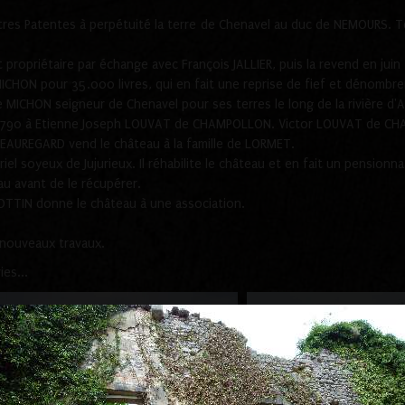
es Patentes à perpétuité la terre de Chenavel au duc de NEMOURS. Ter
ropriétaire par échange avec François JALLIER, puis la revend en jui
MICHON pour 35.000 livres, qui en fait une reprise de fief et dénombr
 MICHON seigneur de Chenavel pour ses terres le long de la rivière d'A
e 1790 à Etienne Joseph LOUVAT de CHAMPOLLON. Victor LOUVAT de CH
EAUREGARD vend le château à la famille de LORMET.
l soyeux de Jujurieux. Il réhabilite le château et en fait un pensionnat
eau avant de le récupérer.
COTTIN donne le château à une association.
 nouveaux travaux.
es...