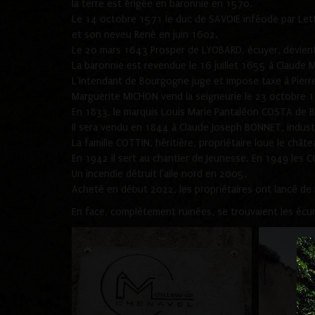
la terre est érigée en baronnie en 1570.
Le 14 octobre 1571 le duc de SAVOIE inféode par Lettr
et son neveu René en juin 1602.
Le 20 mars 1643 Prosper de LYOBARD, écuyer, devient p
La baronnie est revendue le 16 juillet 1655 à Claude 
L'intendant de Bourgogne juge et impose taxe à Pierre
Marguerite MICHON vend la seigneurie le 23 octobr
En 1833, le marquis Louis Marie Pantaléon COSTA de B
Il sera vendu en 1844 à Claude Joseph BONNET, industrie
La famille COTTIN, héritière, propriétaire loue le chât
En 1942 il sert au chantier de Jeunesse. En 1949 les 
Un incendie détruit l'aile nord en 2005.
Acheté en début 2022, les propriétaires ont lancé de
En face, complètement ruinées, se trouvaient les écuri