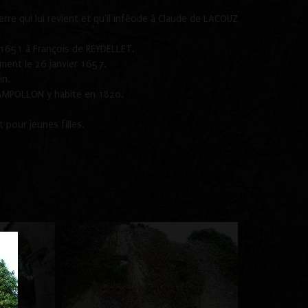
re qui lui revient et qu'il inféode à Claude de LACOUZ
n 1651 à François de REYDELLET.
ement le 26 janvier 1657.
in.
AMPOLLON y habite en 1820.
 pour jeunes filles.