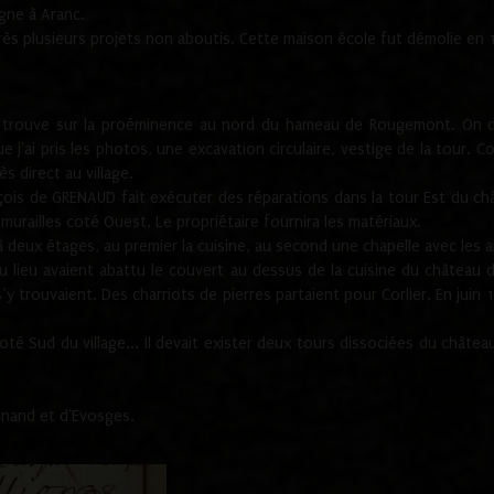
gne à Aranc.
rès plusieurs projets non aboutis. Cette maison école fut démolie en 
e trouve sur la proéminence au nord du hameau de Rougemont. On dev
 j'ai pris les photos, une excavation circulaire, vestige de la tour. 
 direct au village.
nçois de GRENAUD fait exécuter des réparations dans la tour Est du ch
urailles coté Ouest. Le propriétaire fournira les matériaux.
deux étages, au premier la cuisine, au second une chapelle avec les a
u lieu avaient abattu le couvert au dessus de la cuisine du château 
 s’y trouvaient. Des charriots de pierres partaient pour Corlier. En 
té Sud du village... Il devait exister deux tours dissociées du château,
inand et d'Evosges.