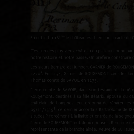
ème
En cette fin 18
le château est bien sur la carte de 
C'est un des plus vieux château du plateau connu par l
notre histoire et notre passé. On préfère construire d
Les sieurs Bernard et Humbert GARNIER de ROUGEMONT 
1
1230
. En 1254, Garnier de ROUGEMONT céda les terr
Thomas comte de SAVOIE en 1273.
Pierre comte de SAVOIE, dans son testament du 06 mai
Rougemont, destinés à sa fille Béatrix, épouse du 
châtelain de Lompnes leur ordonna de réparer les 
3
09/11/1319
, ce dernier accorda à Bartholomé de RO
situées ? forcément à la limite et entrée de la seigneu
Pierre de ROUGEMONT eut deux épouses, Bernarde de MO
représentante de la branche aînée. Veuve de Guilla