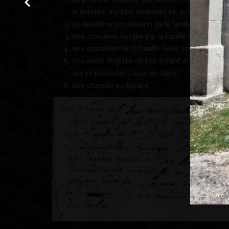
7
la dernière a y être ensevelie en avril 1736
.
La deuxième possession de la famille PINGON d'A
Une troisième fondée par la famille SAVEY du lie
Une quatrième de la famille SAGE sous le patron
Une autre chapelle dédiée à saint Antoine est a
qui en possèdent tous les biens.
Une chapelle su Rosaire.