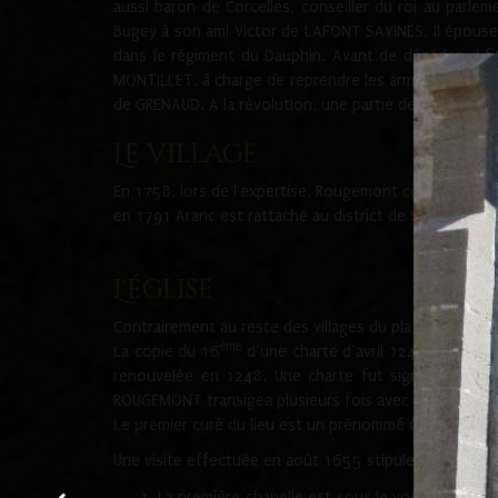
aussi baron de Corcelles, conseiller du roi au parl
Bugey à son ami Victor de LAFONT SAVINES. Il épouse 
dans le régiment du Dauphin. Avant de décéder, il fi
MONTILLET, à charge de reprendre les armes et noms. I
de GRENAUD. A la révolution, une partie de la famille 
Le village
En 1758, lors de l'expertise, Rougemont comporte 36
en 1791 Aranc est rattaché au district de Saint-Ram
L'église
Contrairement au reste des villages du plateau d'Haute
ème
La copie du 16
d’une charte d’avril 1247, prouve 
renouvelée en 1248. Une charte fut signée entre G
ROUGEMONT transigea plusieurs fois avec les religieuse
Le premier curé du lieu est un prénommé Guillaume ci
Une visite effectuée en août 1655 stipule que l'églis
La première chapelle est sous le vocable de s