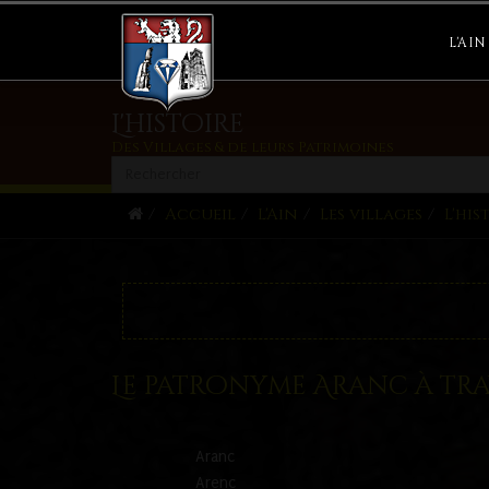
L'AIN
L'histoire
Des Villages & de leurs Patrimoines
Accueil
L'Ain
Les villages
L'his
Le patronyme Aranc à trav
Aranc
Arenc