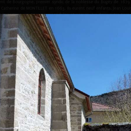
ement de Bourgogne, premier syndic de la noblesse du Bugey de 1679 à
Catherine de MONTILLET en 1663. Ils eurent neuf enfants. Jean Louis,
t le partage, un tiers pour ses frère et soeurs, les deux autre tiers
l s'en suivit un procès fleuve, dont le roi de France mis un terme en
émigra. A son retour, la fille de Louis Honoré de MONTILLET de GRENAUD
 maisons et seulement 24 à Aranc. Depuis Aranc est devenu village 
bert-en-Bugey et en 1802 au canton d'Hauteville-Lompnes.
ville-Lompnes, Aranc dépendait du diocèse de Lyon. Le curier du lieu g
que Josserand de ROUGEMONT engagea au chapitre de l’église de Saint
uy de ROUGEMONT et le chapitre de saint Paul de Lyon au sujet d
s de Blye, propriétaire d'un couvent entre Aranc et Corlier, pour la dî
té en 1263.
e et la cure est en bon été et bien entretenue, mais nous apprend be
aint Pierre. Elle aurait été fondée vers 1510 par le seigneur de RO