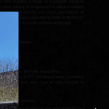
 1686. Il achète la charge de Grand Bailly d'épée du
 l'ainé, marquis de Rougemont fut capitaine cavalerie
 à l'archevêque d'Auche, son cousin, Jean François de
 1785. Le marquisat resta dans la famille de MONTILLET
, prit la suite du procès de l'énorme héritage.
et Rougemont hameau.
ère les vicaire de Corlier, Montgriffon.
ème
 Paul de Lyon, le 6
des dîmes d’Aranc, convention
e la dîme d’Aranc entre 1248 et 1265. Josselain de
me.
aucoup sur ce bâtiment.
UGEMONT. Véronique de GRENAUD dite de ROUGEMONT sera