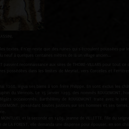
CASSINI.
es textes. Il n'en reste que des ruines qui s'écroulent poussées par 
u neuf à quelques centaines mètres de là un village ancien...
passent reconnaissance aux sires de THOIRE-VILLARS pour tout ce qu
es possédées dans les limites de Meyriat, vers Corcelles et Ferrièr
 1268, légua ses biens à son frère Philippe. En sont exclus les châ
dauphin du Viennois. Le 15 janvier 1293, des nommés ROUGEMONT, ho
dégâts occasionnés. Barthélémy de ROUGEMONT traite avec le sire 
UGEMONT, possédant toutes justices sur ses hommes et ses terres, à
rie.
NTLUEL et la seconde en 1485, Jeanne de VILLETTE, fille du seigneur 
ume de LA FOREST, elle demanda une dispense pour épouser, en son c