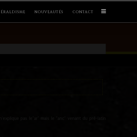
ÉRALDISME
NOUVEAUTÉS
CONTACT
explique pas le"ar" mais le "anc" venant du pré-latin