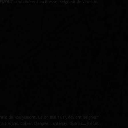
ROUGEMONT continuèrent en Bresse, seigneur de Vernaux.
onnie de Rougemont. Le 09 mai 1613 devient seigneur
 Aranc, Corlier, Izenave, Lantenay, Outriaz... Il était