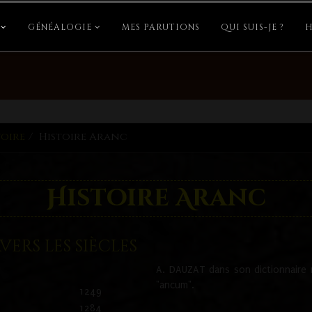
GÉNÉALOGIE
MES PARUTIONS
QUI SUIS-JE ?
H
toire
Histoire Aranc
Histoire Aranc
ers les siècles
A. DAUZAT dans son dictionnaire n'
"ancum".
1249
1284