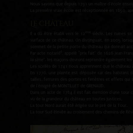
Nous savons que depuis 1791 un maître d'école ensei
La première vraie école est réceptionnée en 1850, ap
Le château
ème
Il a dû être établi vers le 12
siècle. Les ruines s
surface de ce château. On distinguait, en 2005 lorsque
sommet de la petite porte du château qui donnait accès
6
Par acte notarié
, appelé "prix fait" de 1626 Jean Fra
la sime
". les maçons devront reprendre également les m
Les scellés de 1741 nous apprennent que le château à 
En 1776, une plainte est déposée car des habitant d
tailles, ferrures des portes et fenêtres et effets qui
de l'émigré de MONTILLET de GRENAUD.
Dans un acte de 1784 il est fait mention d'une tour co
vu de la grandeur du château en toutes justices.
La tour Nord aurait été érigée sur le pré de la Tour.
La tour Sud élevée au croisement des chemins de Rés