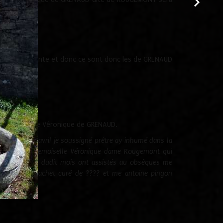
amille est éteinte et donc ce sont donc les de GRENAUD
 de décès de Véronique de GRENAUD.
sixième jour d'avril je soussigné prêtre ay inhumé dans la
e d'aranc Mademoiselle Véronique dame Rougemont qui
e cinquième dudit mois ont assistés au obsèques me
me antoine cachet curé de ???? et me antoine pingon