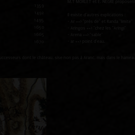
M.T MORLET et E. NEGRE proposent
1359
1492
Il existe d'autres explications :
1495
- Ar ==> "près de" et Randa "limite"
1650
- Aringos ==> "chez les "Aringi"
1665
- Arena ==> "sable"
- ar ==> point d'eau.
1670
cesseurs dont le château, sise non pas à Aranc, mais dans le hameau 