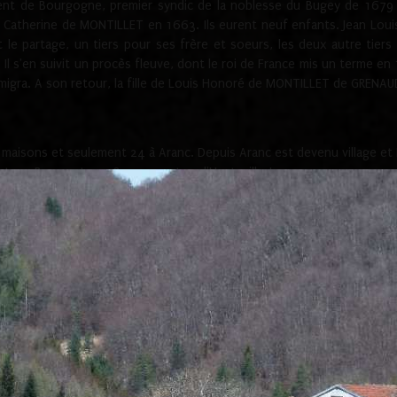
ement de Bourgogne, premier syndic de la noblesse du Bugey de 1679 à
Catherine de MONTILLET en 1663. Ils eurent neuf enfants. Jean Louis,
t le partage, un tiers pour ses frère et soeurs, les deux autre tiers
l s'en suivit un procès fleuve, dont le roi de France mis un terme en
émigra. A son retour, la fille de Louis Honoré de MONTILLET de GRENAUD
 maisons et seulement 24 à Aranc. Depuis Aranc est devenu village 
bert-en-Bugey et en 1802 au canton d'Hauteville-Lompnes.
ville-Lompnes, Aranc dépendait du diocèse de Lyon. Le curier du lieu g
que Josserand de ROUGEMONT engagea au chapitre de l’église de Saint
uy de ROUGEMONT et le chapitre de saint Paul de Lyon au sujet d
s de Blye, propriétaire d'un couvent entre Aranc et Corlier, pour la dî
té en 1263.
e et la cure est en bon été et bien entretenue, mais nous apprend be
aint Pierre. Elle aurait été fondée vers 1510 par le seigneur de RO