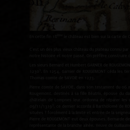
ème
En cette fin 18
le château est bien sur la carte de 
C'est un des plus vieux château du plateau connu par l
notre histoire et notre passé. On préfère construire d
Les sieurs Bernard et Humbert GARNIER de ROUGEMONT 
1
1230
. En 1254, Garnier de ROUGEMONT céda les terr
Thomas comte de SAVOIE en 1273.
Pierre comte de SAVOIE, dans son testament du 06 mai
Rougemont, destinés à sa fille Béatrix, épouse du 
châtelain de Lompnes leur ordonna de réparer les 
3
09/11/1319
, ce dernier accorda à Bartholomé de RO
situées ? forcément à la limite et entrée de la seigneu
Pierre de ROUGEMONT eut deux épouses, Bernarde de MO
représentante de la branche aînée. Veuve de Guilla