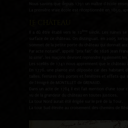
Nous savons que depuis 1791 un maître d'école ensei
La première vraie école est réceptionnée en 1850, ap
Le château
ème
Il a dû être établi vers le 12
siècle. Les ruines s
surface de ce château. On distinguait, en 2005 lorsque
sommet de la petite porte du château qui donnait accès
6
Par acte notarié
, appelé "prix fait" de 1626 Jean Fra
la sime
". les maçons devront reprendre également les m
Les scellés de 1741 nous apprennent que le château à 
En 1776, une plainte est déposée car des habitant d
tailles, ferrures des portes et fenêtres et effets qui
de l'émigré de MONTILLET de GRENAUD.
Dans un acte de 1784 il est fait mention d'une tour co
vu de la grandeur du château en toutes justices.
La tour Nord aurait été érigée sur le pré de la Tour.
La tour Sud élevée au croisement des chemins de Rés