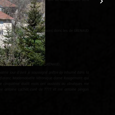
amille est éteinte et donc ce sont donc les de GRENAUD
 de décès de Véronique de GRENAUD.
sixième jour d'avril je soussigné prêtre ay inhumé dans la
e d'aranc Mademoiselle Véronique dame Rougemont qui
e cinquième dudit mois ont assistés au obsèques me
me antoine cachet curé de ???? et me antoine pingon