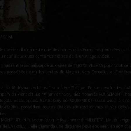
CASSINI.
es textes. Il n'en reste que des ruines qui s'écroulent poussées par 
u neuf à quelques centaines mètres de là un village ancien...
passent reconnaissance aux sires de THOIRE-VILLARS pour tout ce qu
es possédées dans les limites de Meyriat, vers Corcelles et Ferrièr
 1268, légua ses biens à son frère Philippe. En sont exclus les châ
dauphin du Viennois. Le 15 janvier 1293, des nommés ROUGEMONT, ho
dégâts occasionnés. Barthélémy de ROUGEMONT traite avec le sire 
UGEMONT, possédant toutes justices sur ses hommes et ses terres, à
rie.
NTLUEL et la seconde en 1485, Jeanne de VILLETTE, fille du seigneur 
ume de LA FOREST, elle demanda une dispense pour épouser, en son c