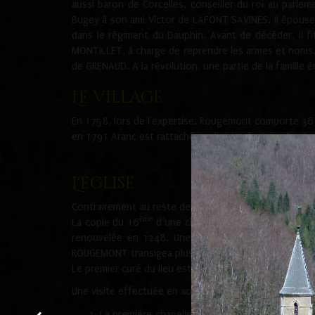
aussi baron de Corcelles, conseiller du roi au parl
Bugey à son ami Victor de LAFONT SAVINES. Il épouse 
dans le régiment du Dauphin. Avant de décéder, il fi
MONTILLET, à charge de reprendre les armes et noms. I
de GRENAUD. A la révolution, une partie de la famille 
Le village
En 1758, lors de l'expertise, Rougemont comporte 36
en 1791 Aranc est rattaché au district de Saint-Ram
L'église
Contrairement au reste des villages du plateau d'Haute
ème
La copie du 16
d’une charte d’avril 1247, prouve 
renouvelée en 1248. Une charte fut signée entre G
ROUGEMONT transigea plusieurs fois avec les religieuse
Le premier curé du lieu est un prénommé Guillaume ci
Une visite effectuée en août 1655 stipule que l'églis
La première chapelle est sous le vocable de s