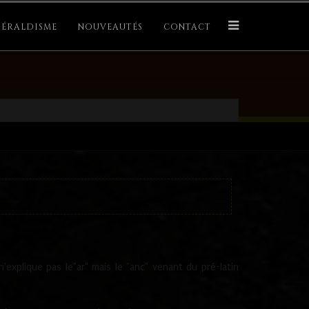
ÉRALDISME
NOUVEAUTÉS
CONTACT
explique pas le"ar" mais le "anc" venant du pré-latin