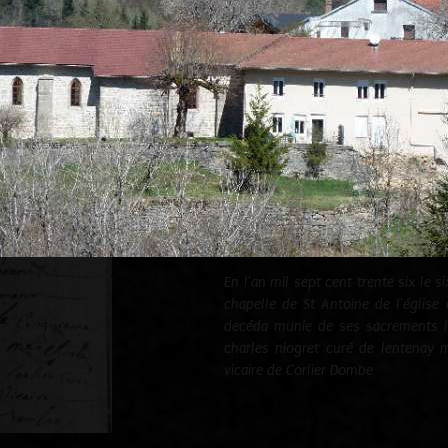
ranc, dont le patron est saint Michel.
u, sous le vocable de saint Claude.
nage sainte Madeleine. celle-ci a besoin de travaux rugent.
ussi la propriété de la famille de ROUGEMONT. En sachant que cette f
05/04/1736 acte
En l'an mil sept cent trente six le 
chapelle de St Antoine de l'églis
decéda munie de ses sacrements l
charles niogret curé de lentenay 
vicaire de Corlier Dombe