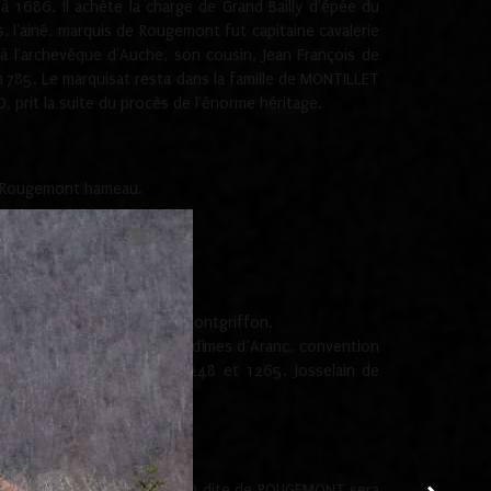
 1686. Il achète la charge de Grand Bailly d'épée du
 l'ainé, marquis de Rougemont fut capitaine cavalerie
 à l'archevêque d'Auche, son cousin, Jean François de
 1785. Le marquisat resta dans la famille de MONTILLET
, prit la suite du procès de l'énorme héritage.
et Rougemont hameau.
ère les vicaire de Corlier, Montgriffon.
ème
 Paul de Lyon, le 6
des dîmes d’Aranc, convention
e la dîme d’Aranc entre 1248 et 1265. Josselain de
me.
aucoup sur ce bâtiment.
UGEMONT. Véronique de GRENAUD dite de ROUGEMONT sera