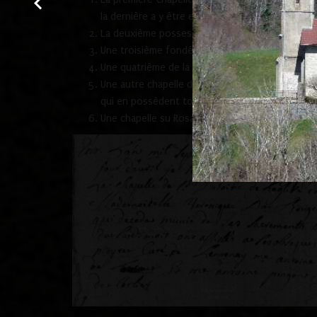
7
la dernière a y être ensevelie en avril 1736
.
La deuxième possession de la famille PINGON d'A
Une troisième fondée par la famille SAVEY du lie
Une quatrième de la famille SAGE sous le patron
Une autre chapelle dédiée à saint Antoine est a
qui en possèdent tous les biens.
Une chapelle su Rosaire.