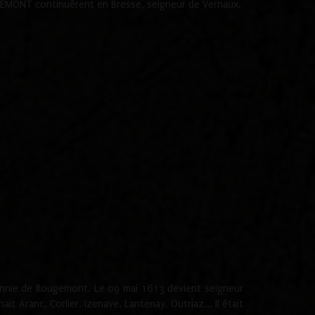
ROUGEMONT continuèrent en Bresse, seigneur de Vernaux.
onnie de Rougemont. Le 09 mai 1613 devient seigneur
 Aranc, Corlier, Izenave, Lantenay, Outriaz... Il était