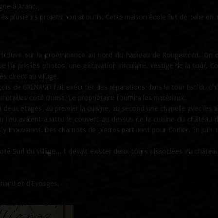
gne à Aranc.
rès plusieurs projets non aboutis. Cette maison école fut démolie en 
e trouve sur la proéminence au nord du hameau de Rougemont. On dev
 j'ai pris les photos, une excavation circulaire, vestige de la tour. 
 direct au village.
nçois de GRENAUD fait exécuter des réparations dans la tour Est du ch
urailles coté Ouest. Le propriétaire fournira les matériaux.
deux étages, au premier la cuisine, au second une chapelle avec les a
u lieu avaient abattu le couvert au dessus de la cuisine du château 
 s’y trouvaient. Des charriots de pierres partaient pour Corlier. En 
té Sud du village... Il devait exister deux tours dissociées du château,
inand et d'Evosges.