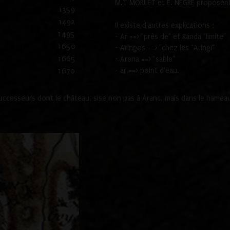
M.T MORLET et E. NEGRE proposent
1359
1492
Il existe d'autres explications :
1495
- Ar ==> "près de" et Randa "limite"
1650
- Aringos ==> "chez les "Aringi"
1665
- Arena ==> "sable"
- ar ==> point d'eau.
1670
cesseurs dont le château, sise non pas à Aranc, mais dans le hameau 