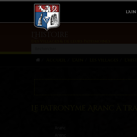
L'AIN
L'histoire
Des Villages & de leurs Patrimoines
Accueil
L'Ain
Les villages
L'his
Le patronyme Aranc à trav
Aranc
Arenc