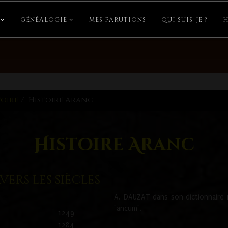
GÉNÉALOGIE
MES PARUTIONS
QUI SUIS-JE ?
H
toire
Histoire Aranc
Histoire Aranc
ers les siècles
A. DAUZAT dans son dictionnaire n'
"ancum".
1249
1284