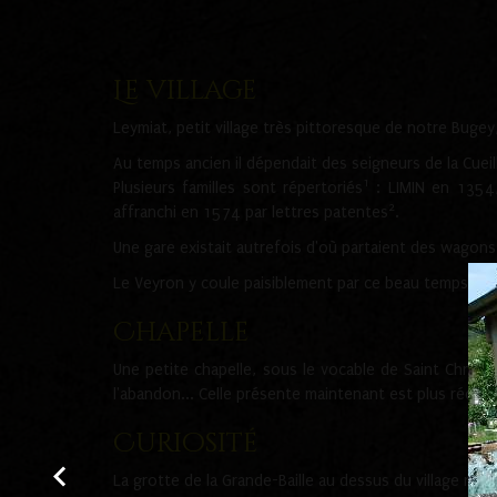
Le village
Leymiat, petit village très pittoresque de notre Buge
Au temps ancien il dépendait des seigneurs de la Cueil
1
Plusieurs familles sont répertoriés
: LIMIN en 1354
2
affranchi en 1574 par lettres patentes
.
Une gare existait autrefois d'où partaient des wagons 
Le Veyron y coule paisiblement par ce beau temps de 
Chapelle
Une petite chapelle, sous le vocable de Saint Christo
l'abandon... Celle présente maintenant est plus récent
Curiosité
La grotte de la Grande-Baille au dessus du village ne s