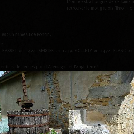
L’orme est à l’origine de certain
retrouver le mot gaulois "limo" = o
y, est un hameau de Poncin.
le.
, BASSET en 1422, MERCIER en 1439, GOLLETY en 1472, BLANC en 15
3
entiers de cerises pour l'Allemagne et l'Angleterre
.
mai 2022. Pourtant le 06 juin 1930 celui déborda et inonda complète
phe, remplace celle située au lieu dit saint Christophe. Cette dernièr
e. Une plaque rappelant les sacrifices de la guerre est apposée au mur
5
ervait que d'abri pour les chasseurs
.