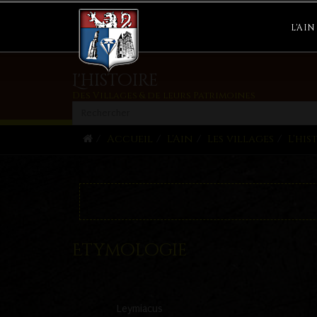
leymiat le pressoir
L'AIN
L'histoire
Des Villages & de leurs Patrimoines
Accueil
L'Ain
Les villages
L'his
Etymologie
Leymiacus