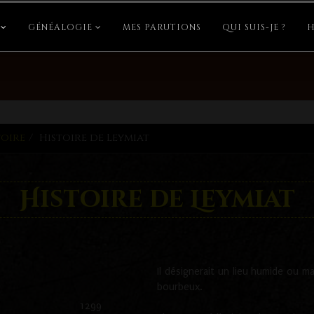
GÉNÉALOGIE
MES PARUTIONS
QUI SUIS-JE ?
H
toire
Histoire de Leymiat
Histoire de Leymiat
Il désignerait un lieu humide ou ma
bourbeux.
1299