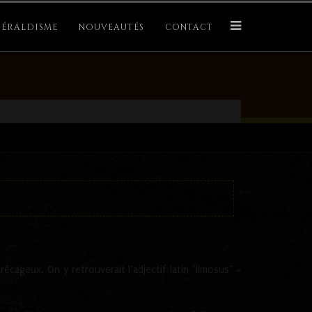
ÉRALDISME
NOUVEAUTÉS
CONTACT
récageux. On y retrouverait l’adjectif latin "limosus" =