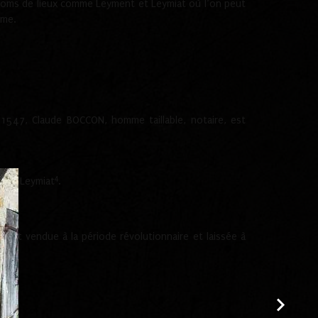
s noms de lieux comme Leyment et Leymiat où l’on peut
rme.
47, Claude BOCCON, homme taillable, notaire, est
4
ment Leymiat
.
e fut vendue à la période révolutionnaire et laissée à
.