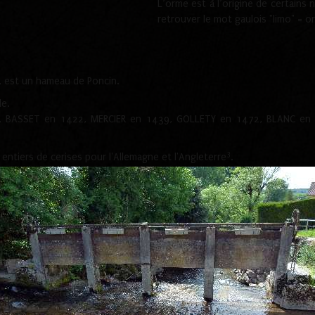
L’orme est à l’origine de certain
retrouver le mot gaulois "limo" = o
y, est un hameau de Poncin.
le.
, BASSET en 1422, MERCIER en 1439, GOLLETY en 1472, BLANC en 15
3
entiers de cerises pour l'Allemagne et l'Angleterre
.
mai 2022. Pourtant le 06 juin 1930 celui déborda et inonda complète
phe, remplace celle située au lieu dit saint Christophe. Cette dernièr
e. Une plaque rappelant les sacrifices de la guerre est apposée au mur
5
ervait que d'abri pour les chasseurs
.