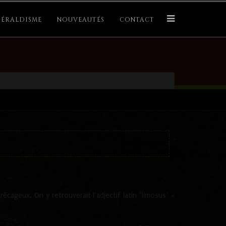
ÉRALDISME
NOUVEAUTÉS
CONTACT
récageux. On y retrouverait l’adjectif latin "limosus" =