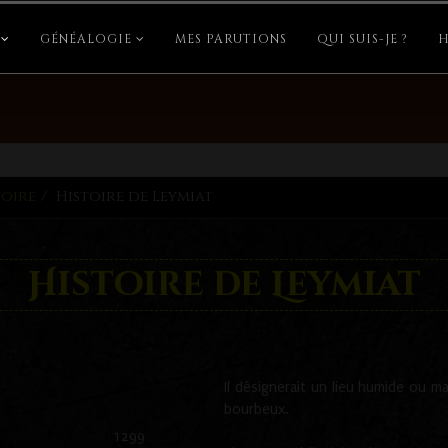
GÉNÉALOGIE
MES PARUTIONS
QUI SUIS-JE ?
H
toire
Histoire de Leymiat
Histoire de Leymiat
Il désignerait un lieu humide ou ma
bourbeux.
1299