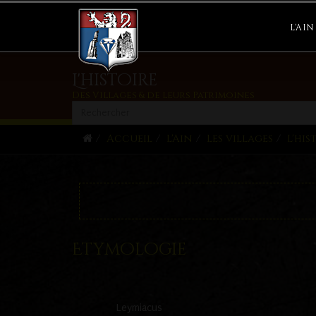
leymiat ecluse
L'AIN
L'histoire
Des Villages & de leurs Patrimoines
Accueil
L'Ain
Les villages
L'his
Etymologie
Leymiacus