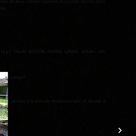
s noms de lieux comme Leyment et Leymiat où l’on peut
rme.
47, Claude BOCCON, homme taillable, notaire, est
4
ment Leymiat
.
e fut vendue à la période révolutionnaire et laissée à
.