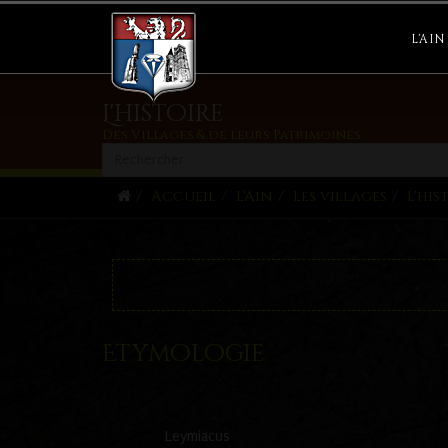
leymiat chapelle 2
L'AIN
L'histoire
Des Villages & de leurs Patrimoines
Accueil
L'Ain
Les villages
L'his
Etymologie
Leymiacus