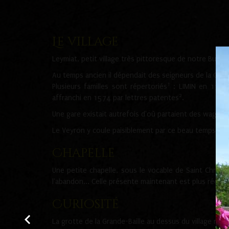
Le village
Leymiat, petit village très pittoresque de notre Buge
Au temps ancien il dépendait des seigneurs de la Cueil
1
Plusieurs familles sont répertoriés
: LIMIN en 1354
2
affranchi en 1574 par lettres patentes
.
Une gare existait autrefois d'où partaient des wagons 
Le Veyron y coule paisiblement par ce beau temps de 
Chapelle
Une petite chapelle, sous le vocable de Saint Christo
l'abandon... Celle présente maintenant est plus récent
Curiosité
La grotte de la Grande-Baille au dessus du village ne s