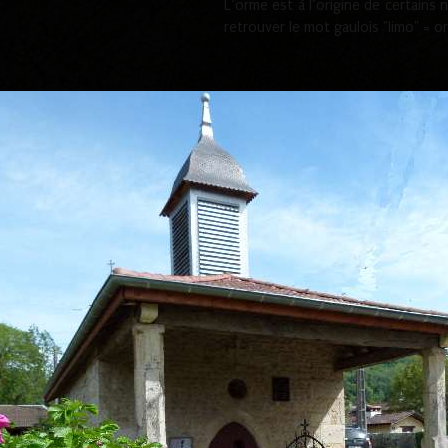
L’orme est à l’origine de certain
retrouver le mot gaulois "limo" = o
y, est un hameau de Poncin.
le.
, BASSET en 1422, MERCIER en 1439, GOLLETY en 1472, BLANC en 15
3
entiers de cerises pour l'Allemagne et l'Angleterre
.
mai 2022. Pourtant le 06 juin 1930 celui déborda et inonda complète
phe, remplace celle située au lieu dit saint Christophe. Cette dernièr
e. Une plaque rappelant les sacrifices de la guerre est apposée au mur
5
ervait que d'abri pour les chasseurs
.