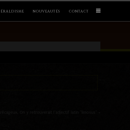
ÉRALDISME
NOUVEAUTÉS
CONTACT
récageux. On y retrouverait l’adjectif latin "limosus" =