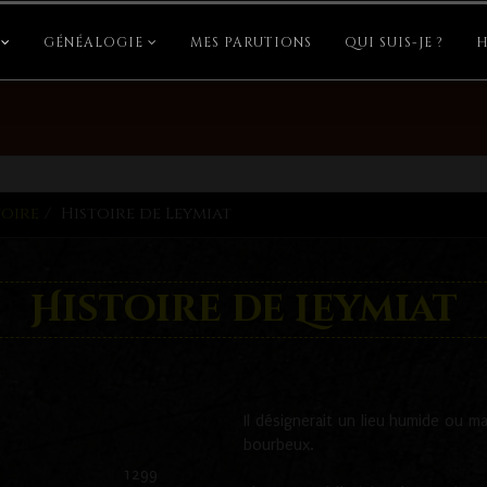
GÉNÉALOGIE
MES PARUTIONS
QUI SUIS-JE ?
H
toire
Histoire de Leymiat
Histoire de Leymiat
Il désignerait un lieu humide ou ma
bourbeux.
1299