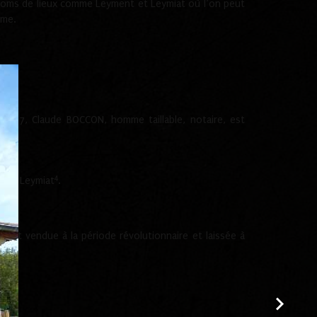
s noms de lieux comme Leyment et Leymiat où l’on peut
rme.
47, Claude BOCCON, homme taillable, notaire, est
4
ment Leymiat
.
e fut vendue à la période révolutionnaire et laissée à
.