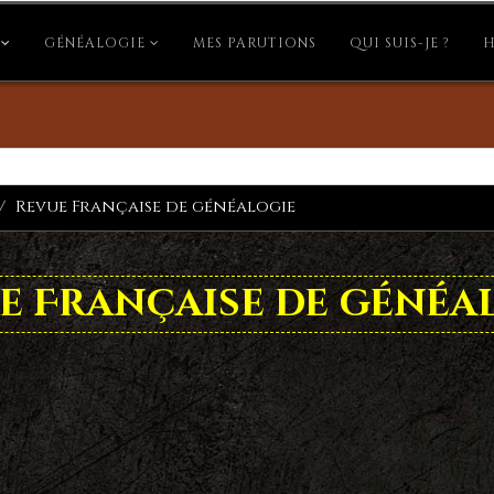
GÉNÉALOGIE
MES PARUTIONS
QUI SUIS-JE ?
H
Revue Française de généalogie
e Française de généa